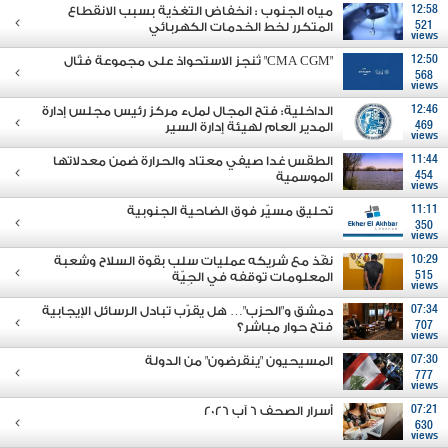
12:58
مياه الجنوب : انخفاض التغذية بسبب الانقطاع
521
المتكرر لخط الخدمات الكهربائي
views
12:50
"CMA CGM" تُنجز الاستحواذ على مجموعة فتّال
568
views
12:46
الداخلية: فتح المجال لملء مركز رئيس مجلس إدارة
469
المدير العام لهيئة إدارة السير
views
11:44
الطقس غدا صيفي معتاد والحرارة ضمن معدلاتها
454
الموسمية
views
11:11
تحليق مسيّر فوق الضاحية الجنوبية
350
views
10:29
نفّذ مع شريكه عمليات سلب بقوة السلاح وشعبة
515
المعلومات توقفه في الجِيّة
views
07:34
دمشق و"الحزب"… هل يقرّب تبادل الرسائل الإيجابية
707
فتح حوار مباشر؟
views
07:30
المسيحيون "ينقرضون" من الدولة
777
views
07:21
أسرار الصحف 6 آب 2026
630
views