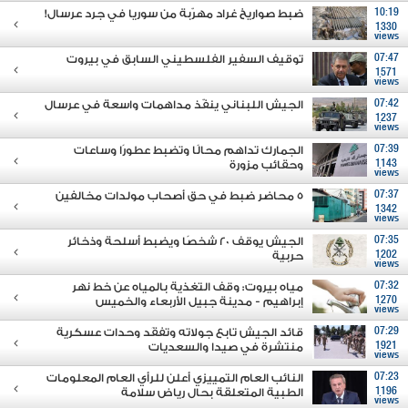
10:19
ضبط صواريخ غراد مهرّبة من سوريا في جرد عرسال!
1330
views
07:47
توقيف السفير الفلسطيني السابق في بيروت
1571
views
07:42
الجيش اللبناني ينفّذ مداهمات واسعة في عرسال
1237
views
07:39
الجمارك تداهم محالًا وتضبط عطورًا وساعات
1143
وحقائب مزورة
views
07:37
5 محاضر ضبط في حق أصحاب مولدات مخالفين
1342
views
07:35
الجيش يوقف 20 شخصًا ويضبط أسلحة وذخائر
1202
حربية
views
07:32
مياه بيروت: وقف التغذية بالمياه عن خط نهر
1270
إبراهيم - مدينة جبيل الأربعاء والخميس
views
07:29
قائد الجيش تابع جولاته وتفقَد وحدات عسكرية
1921
منتشرة في صيدا والسعديات
views
07:23
النائب العام التمييزي أعلن للرأي العام المعلومات
1196
الطبية المتعلقة بحال رياض سلامة
views