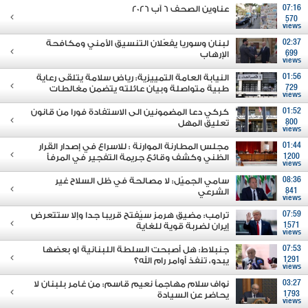
07:16
عناوين الصحف 6 آب 2026
570
views
02:37
لبنان وسوريا يفعّلان التنسيق الأمني ومكافحة
699
الإرهاب
views
01:56
النيابة العامة التمييزية: رياض سلامة يتلقى رعاية
729
طبية متواصلة وبيان عائلته يتضمن مغالطات
views
01:52
كركي دعا المضمونين الى الاستفادة فورا من قانون
800
تعليق المهل
views
01:44
مجلس المطارنة الموارنة : للاسراع في إصدار القرار
1200
الظني وكشف وقائع جريمة التفجير في المرفأ
views
08:36
سامي الجميّل: لا مصالحة في ظل السلاح غير
841
الشرعي
views
07:59
ترامب: مضيق هرمز سيُفتح قريبا جدا وإلا ستتعرض
1571
إيران لضربة قوية للغاية
views
07:53
جنبلاط: هل أصبحت السلطة اللبنانية او بعضها
1291
يبدو، تنفذ أوامر رام الله؟
views
03:27
نواف سلام مهاجماً نعيم قاسم: من غامر بلبنان لا
1793
يحاضر عن السيادة
views