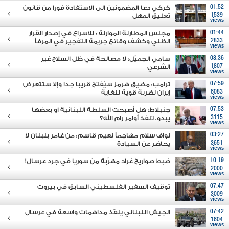
01:52
كركي دعا المضمونين الى الاستفادة فورا من قانون
1539
تعليق المهل
views
01:44
مجلس المطارنة الموارنة : للاسراع في إصدار القرار
2833
الظني وكشف وقائع جريمة التفجير في المرفأ
views
08:36
سامي الجميّل: لا مصالحة في ظل السلاح غير
1807
الشرعي
views
07:59
ترامب: مضيق هرمز سيُفتح قريبا جدا وإلا ستتعرض
6083
إيران لضربة قوية للغاية
views
07:53
جنبلاط: هل أصبحت السلطة اللبنانية او بعضها
3115
يبدو، تنفذ أوامر رام الله؟
views
03:27
نواف سلام مهاجماً نعيم قاسم: من غامر بلبنان لا
3651
يحاضر عن السيادة
views
10:19
ضبط صواريخ غراد مهرّبة من سوريا في جرد عرسال!
2000
views
07:47
توقيف السفير الفلسطيني السابق في بيروت
3009
views
07:42
الجيش اللبناني ينفّذ مداهمات واسعة في عرسال
1604
views