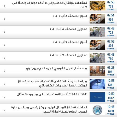
07:55
توقّعات بارتفاع الذهب إلى 5 آلاف دولار للأونصة في
2027
733
views
07:51
اسرار الصحف 8 آب 2026
591
views
07:48
عناوين الصحف 8 آب 2026
723
views
07:52
أسرار الصحف 7 آب 2026
893
views
07:48
عناوين الصحف 7 آب 2026
780
views
03:23
مستشار الأمن القومي البريطاني يزور بري
1941
views
12:58
مياه الجنوب : انخفاض التغذية بسبب الانقطاع
1341
المتكرر لخط الخدمات الكهربائي
views
12:50
"CMA CGM" تُنجز الاستحواذ على مجموعة فتّال
1412
views
12:46
الداخلية: فتح المجال لملء مركز رئيس مجلس إدارة
1330
المدير العام لهيئة إدارة السير
views