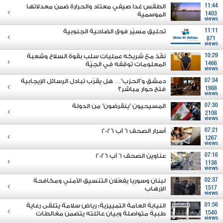
11:44
الطقس غدا صيفي معتاد والحرارة ضمن معدلاتها
1403
الموسمية
views
11:11
تحليق مسيّر فوق الضاحية الجنوبية
871
views
10:29
نفّذ مع شريكه عمليات سلب بقوة السلاح وشعبة
1466
المعلومات توقفه في الجِيّة
views
07:34
دمشق و"الحزب"… هل يقرّب تبادل الرسائل الإيجابية
1988
فتح حوار مباشر؟
views
07:30
المسيحيون "ينقرضون" من الدولة
2108
views
07:21
أسرار الصحف 6 آب 2026
1267
views
07:16
عناوين الصحف 6 آب 2026
1136
views
02:37
لبنان وسوريا يفعّلان التنسيق الأمني ومكافحة
1517
الإرهاب
views
01:56
النيابة العامة التمييزية: رياض سلامة يتلقى رعاية
1540
طبية متواصلة وبيان عائلته يتضمن مغالطات
views