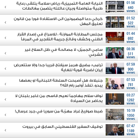
01:56
النيابة العامة التمييزية: رياض سلامة يتلقى رعاية
440
طبية متواصلة وبيان عائلته يتضمن مغالطات
views
01:52
كركي دعا المضمونين الى الاستفادة فورا من قانون
522
تعليق المهل
views
01:44
مجلس المطارنة الموارنة : للاسراع في إصدار القرار
692
الظني وكشف وقائع جريمة التفجير في المرفأ
views
08:36
سامي الجميّل: لا مصالحة في ظل السلاح غير
511
الشرعي
views
07:59
ترامب: مضيق هرمز سيُفتح قريبا جدا وإلا ستتعرض
900
إيران لضربة قوية للغاية
views
07:53
جنبلاط: هل أصبحت السلطة اللبنانية او بعضها
781
يبدو، تنفذ أوامر رام الله؟
views
03:27
نواف سلام مهاجماً نعيم قاسم: من غامر بلبنان لا
1282
يحاضر عن السيادة
views
10:19
ضبط صواريخ غراد مهرّبة من سوريا في جرد عرسال!
1050
views
07:47
توقيف السفير الفلسطيني السابق في بيروت
1189
views