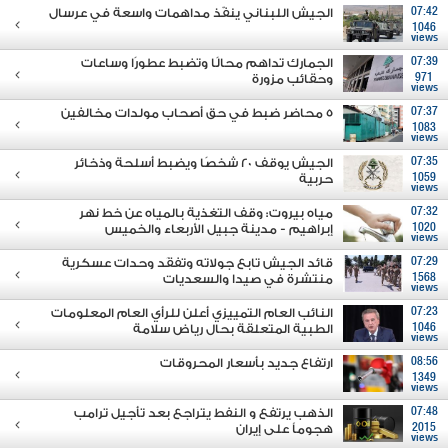
07:42
الجيش اللبناني ينفّذ مداهمات واسعة في عرسال
1046
views
07:39
الجمارك تداهم محالًا وتضبط عطورًا وساعات
971
وحقائب مزورة
views
07:37
5 محاضر ضبط في حق أصحاب مولدات مخالفين
1083
views
07:35
الجيش يوقف 20 شخصًا ويضبط أسلحة وذخائر
1059
حربية
views
07:32
مياه بيروت: وقف التغذية بالمياه عن خط نهر
1020
إبراهيم - مدينة جبيل الأربعاء والخميس
views
07:29
قائد الجيش تابع جولاته وتفقَد وحدات عسكرية
1568
منتشرة في صيدا والسعديات
views
07:23
النائب العام التمييزي أعلن للرأي العام المعلومات
1046
الطبية المتعلقة بحال رياض سلامة
views
08:56
ارتفاع جديد بأسعار المحروقات
1349
views
07:48
الذهب يرتفع و النفط يتراجع بعد تأجيل ترامب
2015
هجوماً على إيران
views