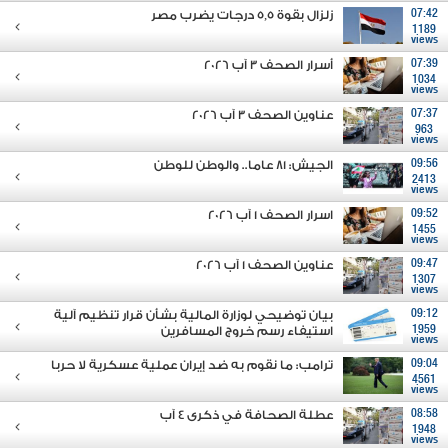
07:42
زلزال بقوة 5,5 درجات يضرب مصر
1189
views
07:39
أسرار الصحف 3 آب 2026
1034
views
07:37
عناوين الصحف 3 آب 2026
963
views
09:56
الجيش: 81 عاما.. والوطن للوطن
2413
views
09:52
اسرار الصحف 1 آب 2026
1455
views
09:47
عناوين الصحف 1 آب 2026
1307
views
09:12
بيان توضيحي لوزارة المالية بشأن قرار تنظيم آلية
1959
استيفاء رسم خروج المسافرين
views
09:04
ترامب: ما نقوم به ضد إيران عملية عسكرية لا حربا
4561
views
08:58
عطلة الصحافة في ذكرى ٤ آب
1948
views