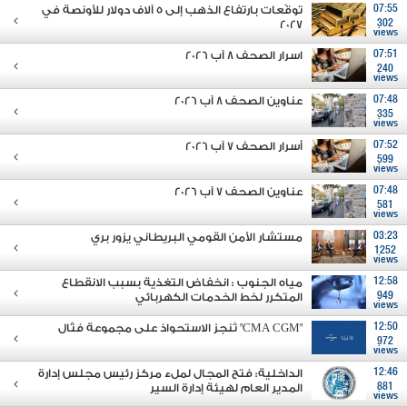
07:55
توقّعات بارتفاع الذهب إلى 5 آلاف دولار للأونصة في
2027
302
views
07:51
اسرار الصحف 8 آب 2026
240
views
07:48
عناوين الصحف 8 آب 2026
335
views
07:52
أسرار الصحف 7 آب 2026
599
views
07:48
عناوين الصحف 7 آب 2026
581
views
03:23
مستشار الأمن القومي البريطاني يزور بري
1252
views
12:58
مياه الجنوب : انخفاض التغذية بسبب الانقطاع
949
المتكرر لخط الخدمات الكهربائي
views
12:50
"CMA CGM" تُنجز الاستحواذ على مجموعة فتّال
972
views
12:46
الداخلية: فتح المجال لملء مركز رئيس مجلس إدارة
881
المدير العام لهيئة إدارة السير
views