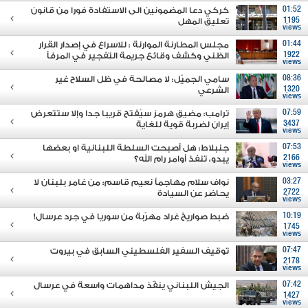
01:52
كركي دعا المضمونين الى الاستفادة فورا من قانون
1195
تعليق المهل
views
01:44
مجلس المطارنة الموارنة : للاسراع في إصدار القرار
1922
الظني وكشف وقائع جريمة التفجير في المرفأ
views
08:36
سامي الجميّل: لا مصالحة في ظل السلاح غير
1320
الشرعي
views
07:59
ترامب: مضيق هرمز سيُفتح قريبا جدا وإلا ستتعرض
3437
إيران لضربة قوية للغاية
views
07:53
جنبلاط: هل أصبحت السلطة اللبنانية او بعضها
2166
يبدو، تنفذ أوامر رام الله؟
views
03:27
نواف سلام مهاجماً نعيم قاسم: من غامر بلبنان لا
2722
يحاضر عن السيادة
views
10:19
ضبط صواريخ غراد مهرّبة من سوريا في جرد عرسال!
1745
views
07:47
توقيف السفير الفلسطيني السابق في بيروت
2178
views
07:42
الجيش اللبناني ينفّذ مداهمات واسعة في عرسال
1427
views