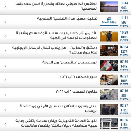
11:44
الطقس غدا صيفي معتاد والحرارة ضمن معدلاتها
943
الموسمية
views
11:11
تحليق مسيّر فوق الضاحية الجنوبية
597
views
10:29
نفّذ مع شريكه عمليات سلب بقوة السلاح وشعبة
1036
المعلومات توقفه في الجِيّة
views
07:34
دمشق و"الحزب"… هل يقرّب تبادل الرسائل الإيجابية
1373
فتح حوار مباشر؟
views
07:30
المسيحيون "ينقرضون" من الدولة
1447
views
07:21
أسرار الصحف 6 آب 2026
1005
views
07:16
عناوين الصحف 6 آب 2026
883
views
02:37
لبنان وسوريا يفعّلان التنسيق الأمني ومكافحة
1123
الإرهاب
views
01:56
النيابة العامة التمييزية: رياض سلامة يتلقى رعاية
1154
طبية متواصلة وبيان عائلته يتضمن مغالطات
views