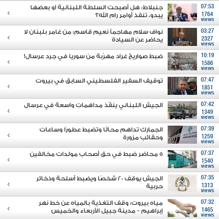
07:53
جنبلاط: هل أصبحت السلطة اللبنانية او بعضها
1764
يبدو، تنفذ أوامر رام الله؟
views
03:27
نواف سلام مهاجماً نعيم قاسم: من غامر بلبنان لا
2327
يحاضر عن السيادة
views
10:19
ضبط صواريخ غراد مهرّبة من سوريا في جرد عرسال!
1586
views
07:47
توقيف السفير الفلسطيني السابق في بيروت
1851
views
07:42
الجيش اللبناني ينفّذ مداهمات واسعة في عرسال
1349
views
07:39
الجمارك تداهم محالًا وتضبط عطورًا وساعات
1259
وحقائب مزورة
views
07:37
5 محاضر ضبط في حق أصحاب مولدات مخالفين
1540
views
07:35
الجيش يوقف 20 شخصًا ويضبط أسلحة وذخائر
1313
حربية
views
07:32
مياه بيروت: وقف التغذية بالمياه عن خط نهر
1465
إبراهيم - مدينة جبيل الأربعاء والخميس
views