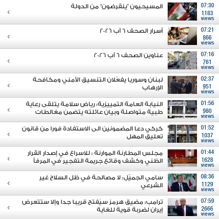
07:30
المسيحيون "ينقرضون" من الدولة
1183
views
07:21
أسرار الصحف 6 آب 2026
866
views
07:16
عناوين الصحف 6 آب 2026
761
views
02:37
لبنان وسوريا يفعّلان التنسيق الأمني ومكافحة
951
الإرهاب
views
01:56
النيابة العامة التمييزية: رياض سلامة يتلقى رعاية
980
طبية متواصلة وبيان عائلته يتضمن مغالطات
views
01:52
كركي دعا المضمونين الى الاستفادة فورا من قانون
1037
تعليق المهل
views
01:44
مجلس المطارنة الموارنة : للاسراع في إصدار القرار
1628
الظني وكشف وقائع جريمة التفجير في المرفأ
views
08:36
سامي الجميّل: لا مصالحة في ظل السلاح غير
1129
الشرعي
views
07:59
ترامب: مضيق هرمز سيُفتح قريبا جدا وإلا ستتعرض
2666
إيران لضربة قوية للغاية
views