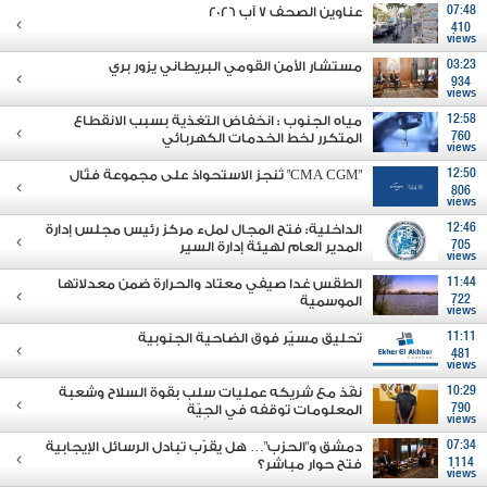
07:48
عناوين الصحف 7 آب 2026
410
views
03:23
مستشار الأمن القومي البريطاني يزور بري
934
views
12:58
مياه الجنوب : انخفاض التغذية بسبب الانقطاع
760
المتكرر لخط الخدمات الكهربائي
views
12:50
"CMA CGM" تُنجز الاستحواذ على مجموعة فتّال
806
views
12:46
الداخلية: فتح المجال لملء مركز رئيس مجلس إدارة
705
المدير العام لهيئة إدارة السير
views
11:44
الطقس غدا صيفي معتاد والحرارة ضمن معدلاتها
722
الموسمية
views
11:11
تحليق مسيّر فوق الضاحية الجنوبية
481
views
10:29
نفّذ مع شريكه عمليات سلب بقوة السلاح وشعبة
790
المعلومات توقفه في الجِيّة
views
07:34
دمشق و"الحزب"… هل يقرّب تبادل الرسائل الإيجابية
1114
فتح حوار مباشر؟
views