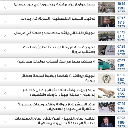
10:19
ضبط صواريخ غراد مهرّبة من سوريا في جرد عرسال!
1290
views
07:47
توقيف السفير الفلسطيني السابق في بيروت
1519
views
07:42
الجيش اللبناني ينفّذ مداهمات واسعة في عرسال
1213
views
07:39
الجمارك تداهم محالًا وتضبط عطورًا وساعات
1124
وحقائب مزورة
views
07:37
5 محاضر ضبط في حق أصحاب مولدات مخالفين
1301
views
07:35
الجيش يوقف 20 شخصًا ويضبط أسلحة وذخائر
1182
حربية
views
07:32
مياه بيروت: وقف التغذية بالمياه عن خط نهر
1227
إبراهيم - مدينة جبيل الأربعاء والخميس
views
07:29
قائد الجيش تابع جولاته وتفقَد وحدات عسكرية
1866
منتشرة في صيدا والسعديات
views
07:23
النائب العام التمييزي أعلن للرأي العام المعلومات
1169
الطبية المتعلقة بحال رياض سلامة
views