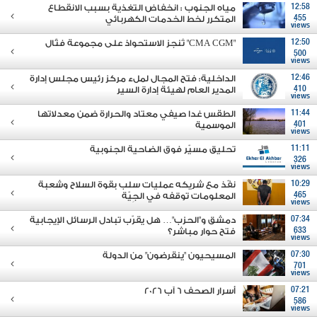
12:58
مياه الجنوب : انخفاض التغذية بسبب الانقطاع
455
المتكرر لخط الخدمات الكهربائي
views
12:50
"CMA CGM" تُنجز الاستحواذ على مجموعة فتّال
500
views
12:46
الداخلية: فتح المجال لملء مركز رئيس مجلس إدارة
410
المدير العام لهيئة إدارة السير
views
11:44
الطقس غدا صيفي معتاد والحرارة ضمن معدلاتها
401
الموسمية
views
11:11
تحليق مسيّر فوق الضاحية الجنوبية
326
views
10:29
نفّذ مع شريكه عمليات سلب بقوة السلاح وشعبة
465
المعلومات توقفه في الجِيّة
views
07:34
دمشق و"الحزب"… هل يقرّب تبادل الرسائل الإيجابية
633
فتح حوار مباشر؟
views
07:30
المسيحيون "ينقرضون" من الدولة
701
views
07:21
أسرار الصحف 6 آب 2026
586
views