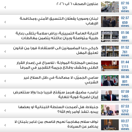
07:16
عناوين الصحف 6 آب 2026
521
views
02:37
لبنان وسوريا يفعّلان التنسيق الأمني ومكافحة
659
الإرهاب
views
01:56
النيابة العامة التمييزية: رياض سلامة يتلقى رعاية
681
طبية متواصلة وبيان عائلته يتضمن مغالطات
views
01:52
كركي دعا المضمونين الى الاستفادة فورا من قانون
761
تعليق المهل
views
01:44
مجلس المطارنة الموارنة : للاسراع في إصدار القرار
1111
الظني وكشف وقائع جريمة التفجير في المرفأ
views
08:36
سامي الجميّل: لا مصالحة في ظل السلاح غير
801
الشرعي
views
07:59
ترامب: مضيق هرمز سيُفتح قريبا جدا وإلا ستتعرض
1465
إيران لضربة قوية للغاية
views
07:53
جنبلاط: هل أصبحت السلطة اللبنانية او بعضها
1212
يبدو، تنفذ أوامر رام الله؟
views
03:27
نواف سلام مهاجماً نعيم قاسم: من غامر بلبنان لا
1715
يحاضر عن السيادة
views