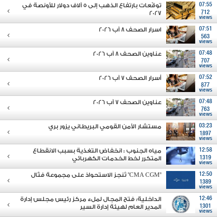
07:55
توقّعات بارتفاع الذهب إلى 5 آلاف دولار للأونصة في
2027
712
views
07:51
اسرار الصحف 8 آب 2026
563
views
07:48
عناوين الصحف 8 آب 2026
707
views
07:52
أسرار الصحف 7 آب 2026
877
views
07:48
عناوين الصحف 7 آب 2026
763
views
03:23
مستشار الأمن القومي البريطاني يزور بري
1897
views
12:58
مياه الجنوب : انخفاض التغذية بسبب الانقطاع
1319
المتكرر لخط الخدمات الكهربائي
views
12:50
"CMA CGM" تُنجز الاستحواذ على مجموعة فتّال
1389
views
12:46
الداخلية: فتح المجال لملء مركز رئيس مجلس إدارة
1301
المدير العام لهيئة إدارة السير
views