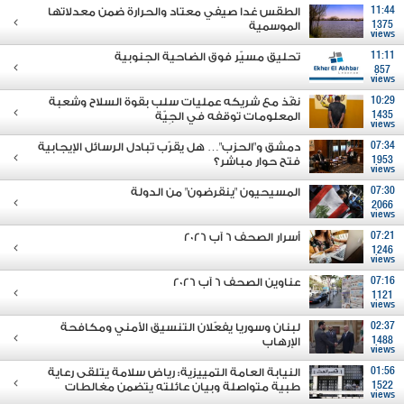
11:44
الطقس غدا صيفي معتاد والحرارة ضمن معدلاتها
1375
الموسمية
views
11:11
تحليق مسيّر فوق الضاحية الجنوبية
857
views
10:29
نفّذ مع شريكه عمليات سلب بقوة السلاح وشعبة
1435
المعلومات توقفه في الجِيّة
views
07:34
دمشق و"الحزب"… هل يقرّب تبادل الرسائل الإيجابية
1953
فتح حوار مباشر؟
views
07:30
المسيحيون "ينقرضون" من الدولة
2066
views
07:21
أسرار الصحف 6 آب 2026
1246
views
07:16
عناوين الصحف 6 آب 2026
1121
views
02:37
لبنان وسوريا يفعّلان التنسيق الأمني ومكافحة
1488
الإرهاب
views
01:56
النيابة العامة التمييزية: رياض سلامة يتلقى رعاية
1522
طبية متواصلة وبيان عائلته يتضمن مغالطات
views