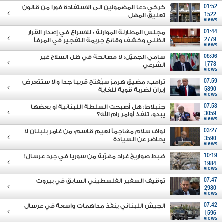
01:52
كركي دعا المضمونين الى الاستفادة فورا من قانون
1522
تعليق المهل
views
01:44
مجلس المطارنة الموارنة : للاسراع في إصدار القرار
2779
الظني وكشف وقائع جريمة التفجير في المرفأ
views
08:36
سامي الجميّل: لا مصالحة في ظل السلاح غير
1778
الشرعي
views
07:59
ترامب: مضيق هرمز سيُفتح قريبا جدا وإلا ستتعرض
5890
إيران لضربة قوية للغاية
views
07:53
جنبلاط: هل أصبحت السلطة اللبنانية او بعضها
3059
يبدو، تنفذ أوامر رام الله؟
views
03:27
نواف سلام مهاجماً نعيم قاسم: من غامر بلبنان لا
3590
يحاضر عن السيادة
views
10:19
ضبط صواريخ غراد مهرّبة من سوريا في جرد عرسال!
1984
views
07:47
توقيف السفير الفلسطيني السابق في بيروت
2980
views
07:42
الجيش اللبناني ينفّذ مداهمات واسعة في عرسال
1596
views