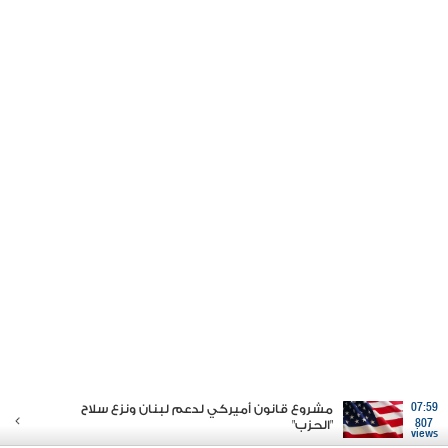
07:59
مشروع قانون أميركي لدعم لبنان ونزع سلاح
807
"الحزب"
views