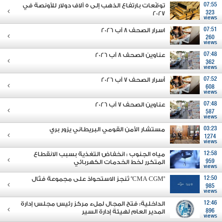
07:55
توقّعات بارتفاع الذهب إلى 5 آلاف دولار للأونصة في
2027
323
views
07:51
اسرار الصحف 8 آب 2026
260
views
07:48
عناوين الصحف 8 آب 2026
362
views
07:52
أسرار الصحف 7 آب 2026
608
views
07:48
عناوين الصحف 7 آب 2026
587
views
03:23
مستشار الأمن القومي البريطاني يزور بري
1274
views
12:58
مياه الجنوب : انخفاض التغذية بسبب الانقطاع
959
المتكرر لخط الخدمات الكهربائي
views
12:50
"CMA CGM" تُنجز الاستحواذ على مجموعة فتّال
985
views
12:46
الداخلية: فتح المجال لملء مركز رئيس مجلس إدارة
896
المدير العام لهيئة إدارة السير
views