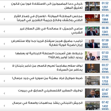
01:52
كركي دعا المضمونين الى الاستفادة فورا من قانون
1207
تعليق المهل
views
01:44
مجلس المطارنة الموارنة : للاسراع في إصدار القرار
1964
الظني وكشف وقائع جريمة التفجير في المرفأ
views
08:36
سامي الجميّل: لا مصالحة في ظل السلاح غير
1341
الشرعي
views
07:59
ترامب: مضيق هرمز سيُفتح قريبا جدا وإلا ستتعرض
3502
إيران لضربة قوية للغاية
views
07:53
جنبلاط: هل أصبحت السلطة اللبنانية او بعضها
2192
يبدو، تنفذ أوامر رام الله؟
views
03:27
نواف سلام مهاجماً نعيم قاسم: من غامر بلبنان لا
2750
يحاضر عن السيادة
views
10:19
ضبط صواريخ غراد مهرّبة من سوريا في جرد عرسال!
1753
views
07:47
توقيف السفير الفلسطيني السابق في بيروت
2207
views
07:42
الجيش اللبناني ينفّذ مداهمات واسعة في عرسال
1432
views