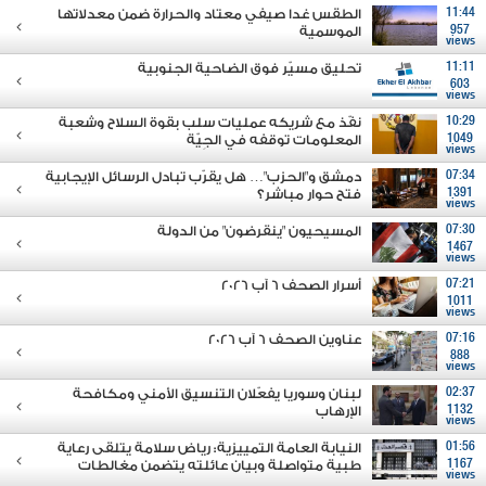
11:44
الطقس غدا صيفي معتاد والحرارة ضمن معدلاتها
957
الموسمية
views
11:11
تحليق مسيّر فوق الضاحية الجنوبية
603
views
10:29
نفّذ مع شريكه عمليات سلب بقوة السلاح وشعبة
1049
المعلومات توقفه في الجِيّة
views
07:34
دمشق و"الحزب"… هل يقرّب تبادل الرسائل الإيجابية
1391
فتح حوار مباشر؟
views
07:30
المسيحيون "ينقرضون" من الدولة
1467
views
07:21
أسرار الصحف 6 آب 2026
1011
views
07:16
عناوين الصحف 6 آب 2026
888
views
02:37
لبنان وسوريا يفعّلان التنسيق الأمني ومكافحة
1132
الإرهاب
views
01:56
النيابة العامة التمييزية: رياض سلامة يتلقى رعاية
1167
طبية متواصلة وبيان عائلته يتضمن مغالطات
views