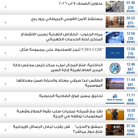
07:48
عناوين الصحف 7 آب 2026
378
views
03:23
مستشار الأمن القومي البريطاني يزور بري
875
views
12:58
مياه الجنوب : انخفاض التغذية بسبب الانقطاع
728
المتكرر لخط الخدمات الكهربائي
views
12:50
"CMA CGM" تُنجز الاستحواذ على مجموعة فتّال
776
views
12:46
الداخلية: فتح المجال لملء مركز رئيس مجلس إدارة
667
المدير العام لهيئة إدارة السير
views
11:44
الطقس غدا صيفي معتاد والحرارة ضمن معدلاتها
691
الموسمية
views
11:11
تحليق مسيّر فوق الضاحية الجنوبية
464
views
10:29
نفّذ مع شريكه عمليات سلب بقوة السلاح وشعبة
757
المعلومات توقفه في الجِيّة
views
07:34
دمشق و"الحزب"… هل يقرّب تبادل الرسائل الإيجابية
1059
فتح حوار مباشر؟
views