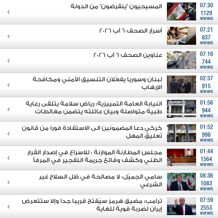
07:30
المسيحيون "ينقرضون" من الدولة
1129
views
07:21
أسرار الصحف 6 آب 2026
837
views
07:16
عناوين الصحف 6 آب 2026
744
views
02:37
لبنان وسوريا يفعّلان التنسيق الأمني ومكافحة
915
الإرهاب
views
01:56
النيابة العامة التمييزية: رياض سلامة يتلقى رعاية
944
طبية متواصلة وبيان عائلته يتضمن مغالطات
views
01:52
كركي دعا المضمونين الى الاستفادة فورا من قانون
998
تعليق المهل
views
01:44
مجلس المطارنة الموارنة : للاسراع في إصدار القرار
1564
الظني وكشف وقائع جريمة التفجير في المرفأ
views
08:36
سامي الجميّل: لا مصالحة في ظل السلاح غير
1083
الشرعي
views
07:59
ترامب: مضيق هرمز سيُفتح قريبا جدا وإلا ستتعرض
2553
إيران لضربة قوية للغاية
views