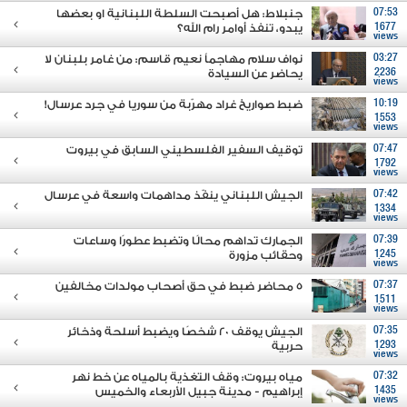
07:53
جنبلاط: هل أصبحت السلطة اللبنانية او بعضها
1677
يبدو، تنفذ أوامر رام الله؟
views
03:27
نواف سلام مهاجماً نعيم قاسم: من غامر بلبنان لا
2236
يحاضر عن السيادة
views
10:19
ضبط صواريخ غراد مهرّبة من سوريا في جرد عرسال!
1553
views
07:47
توقيف السفير الفلسطيني السابق في بيروت
1792
views
07:42
الجيش اللبناني ينفّذ مداهمات واسعة في عرسال
1334
views
07:39
الجمارك تداهم محالًا وتضبط عطورًا وساعات
1245
وحقائب مزورة
views
07:37
5 محاضر ضبط في حق أصحاب مولدات مخالفين
1511
views
07:35
الجيش يوقف 20 شخصًا ويضبط أسلحة وذخائر
1293
حربية
views
07:32
مياه بيروت: وقف التغذية بالمياه عن خط نهر
1435
إبراهيم - مدينة جبيل الأربعاء والخميس
views