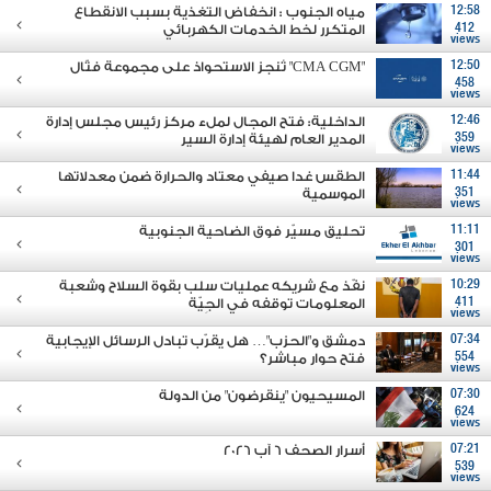
12:58
مياه الجنوب : انخفاض التغذية بسبب الانقطاع
412
المتكرر لخط الخدمات الكهربائي
views
12:50
"CMA CGM" تُنجز الاستحواذ على مجموعة فتّال
458
views
12:46
الداخلية: فتح المجال لملء مركز رئيس مجلس إدارة
359
المدير العام لهيئة إدارة السير
views
11:44
الطقس غدا صيفي معتاد والحرارة ضمن معدلاتها
351
الموسمية
views
11:11
تحليق مسيّر فوق الضاحية الجنوبية
301
views
10:29
نفّذ مع شريكه عمليات سلب بقوة السلاح وشعبة
411
المعلومات توقفه في الجِيّة
views
07:34
دمشق و"الحزب"… هل يقرّب تبادل الرسائل الإيجابية
554
فتح حوار مباشر؟
views
07:30
المسيحيون "ينقرضون" من الدولة
624
views
07:21
أسرار الصحف 6 آب 2026
539
views