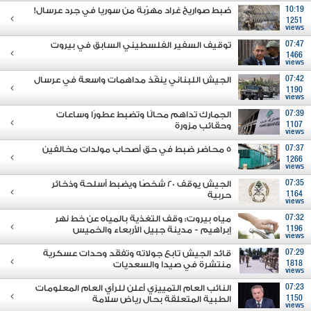
10:19
ضبط صواريخ غراد مهرّبة من سوريا في جرد عرسال!
1251
views
07:47
توقيف السفير الفلسطيني السابق في بيروت
1466
views
07:42
الجيش اللبناني ينفّذ مداهمات واسعة في عرسال
1190
views
07:39
الجمارك تداهم محالًا وتضبط عطورًا وساعات
1107
وحقائب مزورة
views
07:37
5 محاضر ضبط في حق أصحاب مولدات مخالفين
1266
views
07:35
الجيش يوقف 20 شخصًا ويضبط أسلحة وذخائر
1164
حربية
views
07:32
مياه بيروت: وقف التغذية بالمياه عن خط نهر
1196
إبراهيم - مدينة جبيل الأربعاء والخميس
views
07:29
قائد الجيش تابع جولاته وتفقَد وحدات عسكرية
1818
منتشرة في صيدا والسعديات
views
07:23
النائب العام التمييزي أعلن للرأي العام المعلومات
1150
الطبية المتعلقة بحال رياض سلامة
views