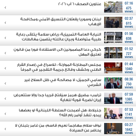
07:16
عناوين الصحف 6 آب 2026
475
views
02:37
لبنان وسوريا يفعّلان التنسيق الأمني ومكافحة
615
الإرهاب
views
01:56
النيابة العامة التمييزية: رياض سلامة يتلقى رعاية
638
طبية متواصلة وبيان عائلته يتضمن مغالطات
views
01:52
كركي دعا المضمونين الى الاستفادة فورا من قانون
727
تعليق المهل
views
01:44
مجلس المطارنة الموارنة : للاسراع في إصدار القرار
1040
الظني وكشف وقائع جريمة التفجير في المرفأ
views
08:36
سامي الجميّل: لا مصالحة في ظل السلاح غير
750
الشرعي
views
07:59
ترامب: مضيق هرمز سيُفتح قريبا جدا وإلا ستتعرض
1385
إيران لضربة قوية للغاية
views
07:53
جنبلاط: هل أصبحت السلطة اللبنانية او بعضها
1141
يبدو، تنفذ أوامر رام الله؟
views
03:27
نواف سلام مهاجماً نعيم قاسم: من غامر بلبنان لا
1642
يحاضر عن السيادة
views