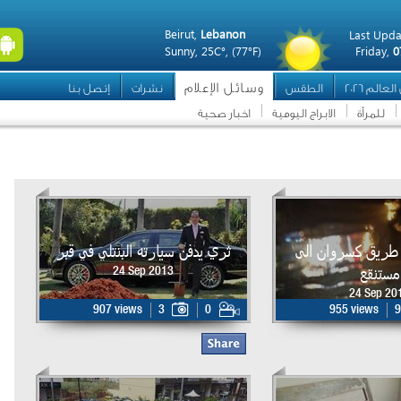
Beirut,
Lebanon
Last Upda
Sunny,
25C°,
(77°F)
Friday,
0
وسائل الإعلام
عالم 2026
الطقس
نشرات
إتصل بنا
للمرأة
الابراج اليومية
اخبار صحية
 طريق كسروان الى
ثري يدفن سيارته البنتلي في قبر
مستنقع
24 Sep 2013
24 Sep 20
907 views
3
0
955 views
9