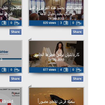
الشعب الذي يجسد هذه القوانين والقيم
بالصور: طفل ي
هو الذي يحدد أجيال الأمة".
في فم أمه
13
24 Sep 2013
0
820 views
3
0
كارداشيان تطلق عطرها الخامس
13
24 Sep 2013
0
877 views
4
0
سمكة قرش تفاجئ مصوراً
ndroid