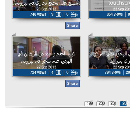
touchscr
مسلح على مجمع تجاري في نيروبي
23 Sep 2013
23 Sep 20
746 views
9
0
854 views
0
 في الهجوم على المركز
كينيا: احتجاز عدد من الرهائن في
اري بنيروبي
الهجوم على متجر في نيروبي
22 Sep 2013
22 Sep 20
724 views
4
0
794 views
20
199
200
201
202