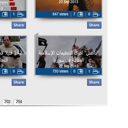
een
23 Sep 2013
13
1
847 views
7
0
"داعش" اقوى التنظيمات الإسلامية
142 قتيلا
المقاتلة في سوريا
التج
13
22 Sep 2013
0
793 views
0
1
203
204