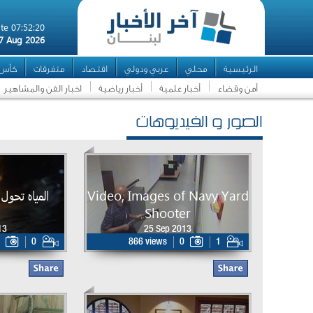
te 07:52:20
7 Aug 2026
الرئيسية
محلي
عربي ودولي
اقتصاد
متفرقات
كأس ال
أمن وقضاء
أخبار علمية
أخبار رياضية
اخبار الفن والمشاهير
الصور و الفيديوهات
Video, Images of Navy Yard
المياه تحول
Shooter
13
25 Sep 2013
0
866 views
0
1