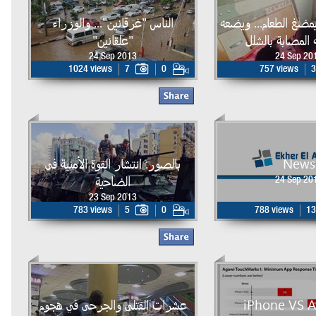
مضغ الطعام... ويضعه
الناس "غرقانين"... والوزراء
 المصابة بالشلل
"علقانين"
24 Sep 2013
24 Sep 20
1024 views
7
0
757 views
3
News
بالصور: انتشار القوة الأمنية في
الضاحية
24 Sep 20
23 Sep 2013
783 views
5
0
788 views
13
iPhone VS A
عشرات القتلى والجرحى في هجوم