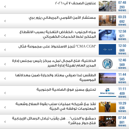
07:48
عناوين الصحف 7 آب 2026
293
views
03:23
مستشار الأمن القومي البريطاني يزور بري
692
views
12:58
مياه الجنوب : انخفاض التغذية بسبب الانقطاع
621
المتكرر لخط الخدمات الكهربائي
views
12:50
"CMA CGM" تُنجز الاستحواذ على مجموعة فتّال
666
views
12:46
الداخلية: فتح المجال لملء مركز رئيس مجلس إدارة
569
المدير العام لهيئة إدارة السير
views
11:44
الطقس غدا صيفي معتاد والحرارة ضمن معدلاتها
585
الموسمية
views
11:11
تحليق مسيّر فوق الضاحية الجنوبية
409
views
10:29
نفّذ مع شريكه عمليات سلب بقوة السلاح وشعبة
636
المعلومات توقفه في الجِيّة
views
07:34
دمشق و"الحزب"… هل يقرّب تبادل الرسائل الإيجابية
881
فتح حوار مباشر؟
views