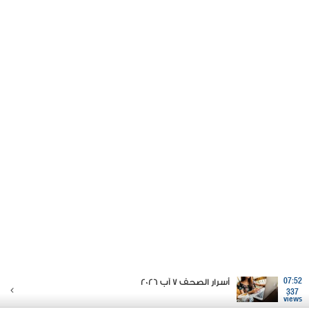
07:52
أسرار الصحف 7 آب 2026
337
views