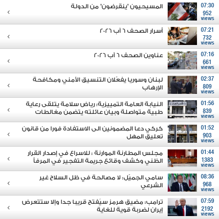
07:30
المسيحيون "ينقرضون" من الدولة
952
views
07:21
أسرار الصحف 6 آب 2026
732
views
07:16
عناوين الصحف 6 آب 2026
661
views
02:37
لبنان وسوريا يفعّلان التنسيق الأمني ومكافحة
809
الإرهاب
views
01:56
النيابة العامة التمييزية: رياض سلامة يتلقى رعاية
839
طبية متواصلة وبيان عائلته يتضمن مغالطات
views
01:52
كركي دعا المضمونين الى الاستفادة فورا من قانون
903
تعليق المهل
views
01:44
مجلس المطارنة الموارنة : للاسراع في إصدار القرار
1383
الظني وكشف وقائع جريمة التفجير في المرفأ
views
08:36
سامي الجميّل: لا مصالحة في ظل السلاح غير
968
الشرعي
views
07:59
ترامب: مضيق هرمز سيُفتح قريبا جدا وإلا ستتعرض
2192
إيران لضربة قوية للغاية
views