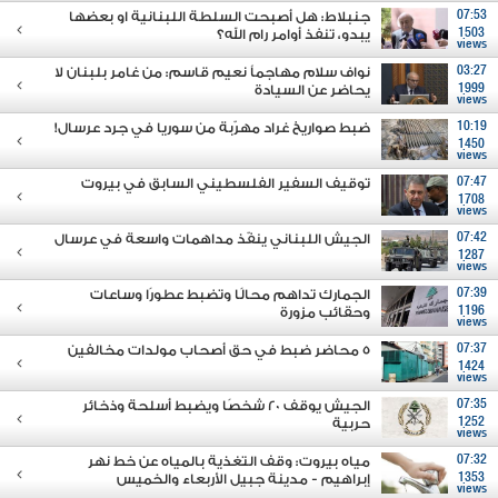
07:53
جنبلاط: هل أصبحت السلطة اللبنانية او بعضها
1503
يبدو، تنفذ أوامر رام الله؟
views
03:27
نواف سلام مهاجماً نعيم قاسم: من غامر بلبنان لا
1999
يحاضر عن السيادة
views
10:19
ضبط صواريخ غراد مهرّبة من سوريا في جرد عرسال!
1450
views
07:47
توقيف السفير الفلسطيني السابق في بيروت
1708
views
07:42
الجيش اللبناني ينفّذ مداهمات واسعة في عرسال
1287
views
07:39
الجمارك تداهم محالًا وتضبط عطورًا وساعات
1196
وحقائب مزورة
views
07:37
5 محاضر ضبط في حق أصحاب مولدات مخالفين
1424
views
07:35
الجيش يوقف 20 شخصًا ويضبط أسلحة وذخائر
1252
حربية
views
07:32
مياه بيروت: وقف التغذية بالمياه عن خط نهر
1353
إبراهيم - مدينة جبيل الأربعاء والخميس
views