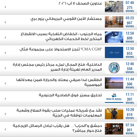
07:48
عناوين الصحف 7 آب 2026
275
views
03:23
مستشار الأمن القومي البريطاني يزور بري
667
views
12:58
مياه الجنوب : انخفاض التغذية بسبب الانقطاع
609
المتكرر لخط الخدمات الكهربائي
views
12:50
"CMA CGM" تُنجز الاستحواذ على مجموعة فتّال
653
views
12:46
الداخلية: فتح المجال لملء مركز رئيس مجلس إدارة
556
المدير العام لهيئة إدارة السير
views
11:44
الطقس غدا صيفي معتاد والحرارة ضمن معدلاتها
566
الموسمية
views
11:11
تحليق مسيّر فوق الضاحية الجنوبية
397
views
10:29
نفّذ مع شريكه عمليات سلب بقوة السلاح وشعبة
619
المعلومات توقفه في الجِيّة
views
07:34
دمشق و"الحزب"… هل يقرّب تبادل الرسائل الإيجابية
861
فتح حوار مباشر؟
views