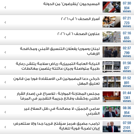
07:30
المسيحيون "ينقرضون" من الدولة
934
views
07:21
أسرار الصحف 6 آب 2026
723
views
07:16
عناوين الصحف 6 آب 2026
655
views
02:37
لبنان وسوريا يفعّلان التنسيق الأمني ومكافحة
799
الإرهاب
views
01:56
النيابة العامة التمييزية: رياض سلامة يتلقى رعاية
827
طبية متواصلة وبيان عائلته يتضمن مغالطات
views
01:52
كركي دعا المضمونين الى الاستفادة فورا من قانون
891
تعليق المهل
views
01:44
مجلس المطارنة الموارنة : للاسراع في إصدار القرار
1361
الظني وكشف وقائع جريمة التفجير في المرفأ
views
08:36
سامي الجميّل: لا مصالحة في ظل السلاح غير
954
الشرعي
views
07:59
ترامب: مضيق هرمز سيُفتح قريبا جدا وإلا ستتعرض
2101
إيران لضربة قوية للغاية
views