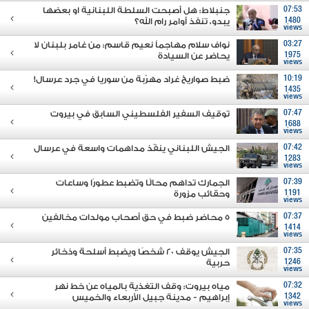
07:53
جنبلاط: هل أصبحت السلطة اللبنانية او بعضها
1480
يبدو، تنفذ أوامر رام الله؟
views
03:27
نواف سلام مهاجماً نعيم قاسم: من غامر بلبنان لا
1975
يحاضر عن السيادة
views
10:19
ضبط صواريخ غراد مهرّبة من سوريا في جرد عرسال!
1435
views
07:47
توقيف السفير الفلسطيني السابق في بيروت
1688
views
07:42
الجيش اللبناني ينفّذ مداهمات واسعة في عرسال
1283
views
07:39
الجمارك تداهم محالًا وتضبط عطورًا وساعات
1191
وحقائب مزورة
views
07:37
5 محاضر ضبط في حق أصحاب مولدات مخالفين
1414
views
07:35
الجيش يوقف 20 شخصًا ويضبط أسلحة وذخائر
1246
حربية
views
07:32
مياه بيروت: وقف التغذية بالمياه عن خط نهر
1342
إبراهيم - مدينة جبيل الأربعاء والخميس
views