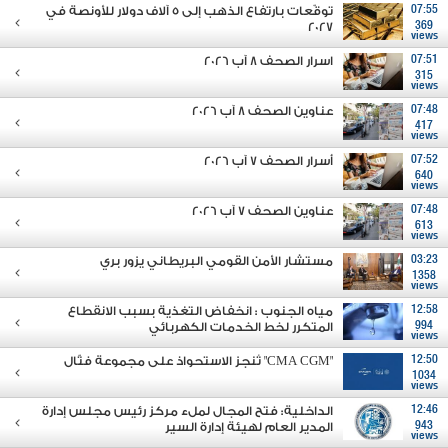
07:55
توقّعات بارتفاع الذهب إلى 5 آلاف دولار للأونصة في
2027
369
views
07:51
اسرار الصحف 8 آب 2026
315
views
07:48
عناوين الصحف 8 آب 2026
417
views
07:52
أسرار الصحف 7 آب 2026
640
views
07:48
عناوين الصحف 7 آب 2026
613
views
03:23
مستشار الأمن القومي البريطاني يزور بري
1358
views
12:58
مياه الجنوب : انخفاض التغذية بسبب الانقطاع
994
المتكرر لخط الخدمات الكهربائي
views
12:50
"CMA CGM" تُنجز الاستحواذ على مجموعة فتّال
1034
views
12:46
الداخلية: فتح المجال لملء مركز رئيس مجلس إدارة
943
المدير العام لهيئة إدارة السير
views