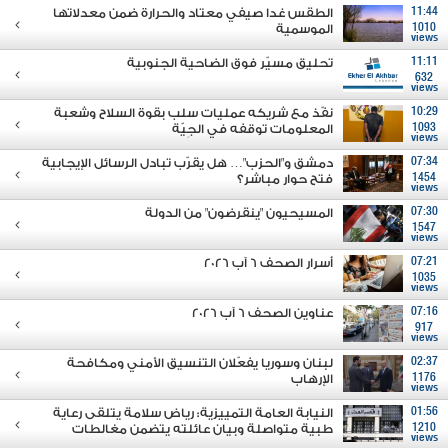
11:44
الطقس غدا صيفي معتاد والحرارة ضمن معدلاتها
1010
الموسمية
views
11:11
تحليق مسيّر فوق الضاحية الجنوبية
632
views
10:29
نفّذ مع شريكه عمليات سلب بقوة السلاح وشعبة
1093
المعلومات توقفه في الجِيّة
views
07:34
دمشق و"الحزب"… هل يقرّب تبادل الرسائل الإيجابية
1454
فتح حوار مباشر؟
views
07:30
المسيحيون "ينقرضون" من الدولة
1547
views
07:21
أسرار الصحف 6 آب 2026
1035
views
07:16
عناوين الصحف 6 آب 2026
917
views
02:37
لبنان وسوريا يفعّلان التنسيق الأمني ومكافحة
1176
الإرهاب
views
01:56
النيابة العامة التمييزية: رياض سلامة يتلقى رعاية
1210
طبية متواصلة وبيان عائلته يتضمن مغالطات
views