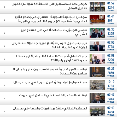
01:52
كركي دعا المضمونين الى الاستفادة فورا من قانون
1244
تعليق المهل
views
01:44
مجلس المطارنة الموارنة : للاسراع في إصدار القرار
2071
الظني وكشف وقائع جريمة التفجير في المرفأ
views
08:36
سامي الجميّل: لا مصالحة في ظل السلاح غير
1395
الشرعي
views
07:59
ترامب: مضيق هرمز سيُفتح قريبا جدا وإلا ستتعرض
3728
إيران لضربة قوية للغاية
views
07:53
جنبلاط: هل أصبحت السلطة اللبنانية او بعضها
2296
يبدو، تنفذ أوامر رام الله؟
views
03:27
نواف سلام مهاجماً نعيم قاسم: من غامر بلبنان لا
2850
يحاضر عن السيادة
views
10:19
ضبط صواريخ غراد مهرّبة من سوريا في جرد عرسال!
1784
views
07:47
توقيف السفير الفلسطيني السابق في بيروت
2314
views
07:42
الجيش اللبناني ينفّذ مداهمات واسعة في عرسال
1453
views