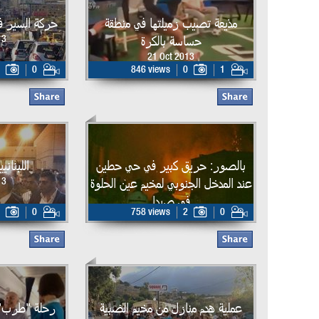
مذيعة تصيب زميلتها في منطقة
حركة السير 
حساسة بالكرة
13
21 Oct 2013
0
846 views
0
1
بالصور: حريق كبير في حي حطين
اللبنان
عند المدخل الجنوبي لمخيم عين الحلوة
13
في صيدا
0
758 views
2
0
20 Oct 2013
عملية هدم منازل من مخيم الضبية
رحلة "طرب" م