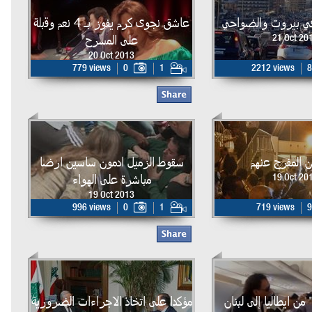
في بيروت والضواحي
عاشق نجوى كرم يفوز بـ 4 نعم وقبلة
على المسرح
21 Oct 20
20 Oct 2013
779 views
0
1
2212 views
8
يين المفرج عنهم
سقوط الزميل ادمون ساسين ارضا
مباشرة على الهواء
19 Oct 20
19 Oct 2013
996 views
0
1
719 views
9
ن ايطاليا إلى لبنان
مؤكدا على اتخاذ الاجراءات الضرورية