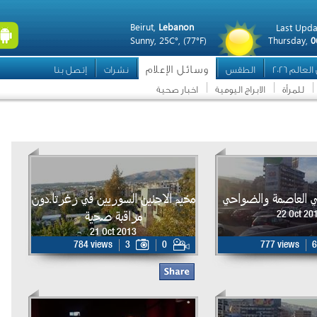
Beirut,
Lebanon
Last Upda
Sunny,
25C°,
(77°F)
Thursday,
0
وسائل الإعلام
عالم 2026
الطقس
نشرات
إتصل بنا
للمرأة
الابراج اليومية
اخبار صحية
ي العاصمة والضواحي
مخيم الاجئين السوريين في زغرتا.دون
مراقبة صحية
22 Oct 20
21 Oct 2013
784 views
3
0
777 views
6