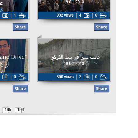
عبر
19 Oct 2013
13
1
932 views
4
0
حادث سير في بيت الكوكو -
لو كا
19 Oct 2013
13
0
806 views
2
0
195
196