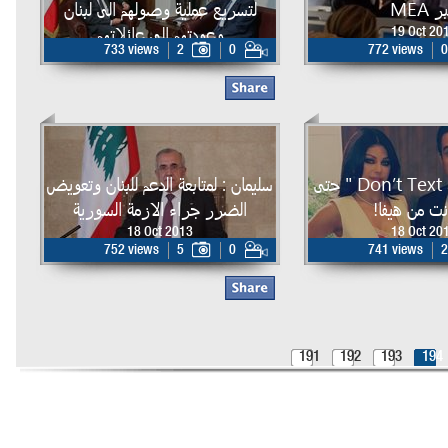
 MEA
لتسريع عملية وصولهم الى لبنان
وعودتهم الى عائلاتهم
19 Oct 20
733 views
2
0
772 views
0
19 Oct 2013
"Don’t Text and Drive " حتى
سليمان : لمتابعة الدعم للبنان وتعويض
نت من هيفا!
الضرر جراء الازمة السورية
18 Oct 2013
18 Oct 20
752 views
5
0
741 views
2
191
192
193
194