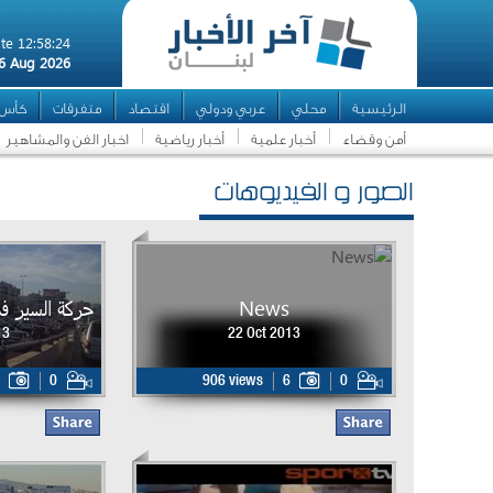
te 12:58:24
6 Aug 2026
الرئيسية
محلي
عربي ودولي
اقتصاد
متفرقات
كأس ال
أمن وقضاء
أخبار علمية
أخبار رياضية
اخبار الفن والمشاهير
الصور و الفيديوهات
News
حركة السير ف
13
22 Oct 2013
0
906 views
6
0