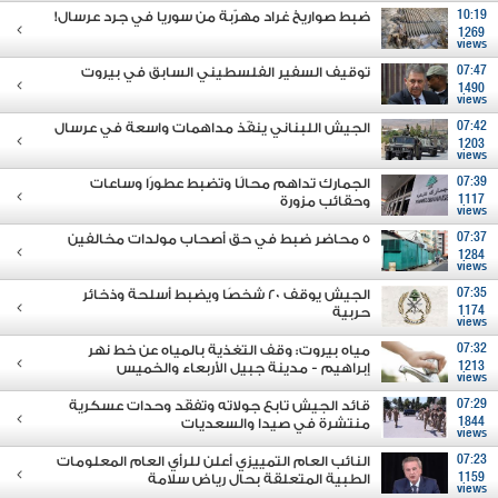
10:19
ضبط صواريخ غراد مهرّبة من سوريا في جرد عرسال!
1269
views
07:47
توقيف السفير الفلسطيني السابق في بيروت
1490
views
07:42
الجيش اللبناني ينفّذ مداهمات واسعة في عرسال
1203
views
07:39
الجمارك تداهم محالًا وتضبط عطورًا وساعات
1117
وحقائب مزورة
views
07:37
5 محاضر ضبط في حق أصحاب مولدات مخالفين
1284
views
07:35
الجيش يوقف 20 شخصًا ويضبط أسلحة وذخائر
1174
حربية
views
07:32
مياه بيروت: وقف التغذية بالمياه عن خط نهر
1213
إبراهيم - مدينة جبيل الأربعاء والخميس
views
07:29
قائد الجيش تابع جولاته وتفقَد وحدات عسكرية
1844
منتشرة في صيدا والسعديات
views
07:23
النائب العام التمييزي أعلن للرأي العام المعلومات
1159
الطبية المتعلقة بحال رياض سلامة
views