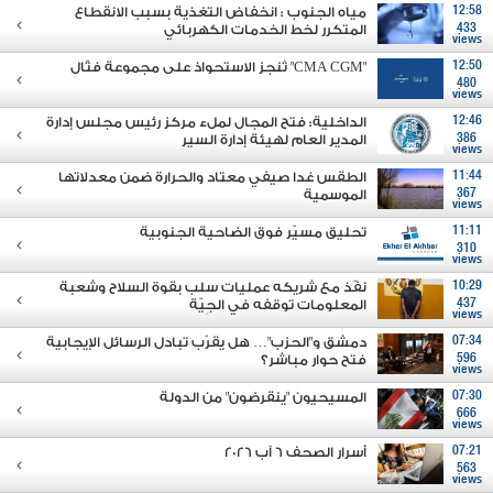
12:58
مياه الجنوب : انخفاض التغذية بسبب الانقطاع
433
المتكرر لخط الخدمات الكهربائي
views
12:50
"CMA CGM" تُنجز الاستحواذ على مجموعة فتّال
480
views
12:46
الداخلية: فتح المجال لملء مركز رئيس مجلس إدارة
386
المدير العام لهيئة إدارة السير
views
11:44
الطقس غدا صيفي معتاد والحرارة ضمن معدلاتها
367
الموسمية
views
11:11
تحليق مسيّر فوق الضاحية الجنوبية
310
views
10:29
نفّذ مع شريكه عمليات سلب بقوة السلاح وشعبة
437
المعلومات توقفه في الجِيّة
views
07:34
دمشق و"الحزب"… هل يقرّب تبادل الرسائل الإيجابية
596
فتح حوار مباشر؟
views
07:30
المسيحيون "ينقرضون" من الدولة
666
views
07:21
أسرار الصحف 6 آب 2026
563
views