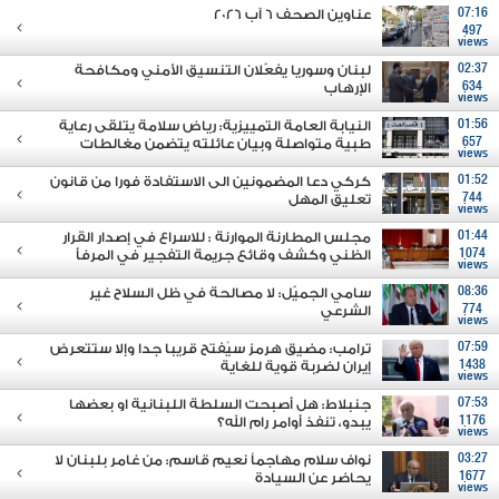
07:16
عناوين الصحف 6 آب 2026
497
views
02:37
لبنان وسوريا يفعّلان التنسيق الأمني ومكافحة
634
الإرهاب
views
01:56
النيابة العامة التمييزية: رياض سلامة يتلقى رعاية
657
طبية متواصلة وبيان عائلته يتضمن مغالطات
views
01:52
كركي دعا المضمونين الى الاستفادة فورا من قانون
744
تعليق المهل
views
01:44
مجلس المطارنة الموارنة : للاسراع في إصدار القرار
1074
الظني وكشف وقائع جريمة التفجير في المرفأ
views
08:36
سامي الجميّل: لا مصالحة في ظل السلاح غير
774
الشرعي
views
07:59
ترامب: مضيق هرمز سيُفتح قريبا جدا وإلا ستتعرض
1438
إيران لضربة قوية للغاية
views
07:53
جنبلاط: هل أصبحت السلطة اللبنانية او بعضها
1176
يبدو، تنفذ أوامر رام الله؟
views
03:27
نواف سلام مهاجماً نعيم قاسم: من غامر بلبنان لا
1677
يحاضر عن السيادة
views