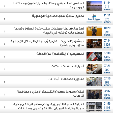
11:44
الطقس غدا صيفي معتاد والحرارة ضمن معدلاتها
912
الموسمية
views
11:11
تحليق مسيّر فوق الضاحية الجنوبية
576
views
10:29
نفّذ مع شريكه عمليات سلب بقوة السلاح وشعبة
998
المعلومات توقفه في الجِيّة
views
07:34
دمشق و"الحزب"… هل يقرّب تبادل الرسائل الإيجابية
1329
فتح حوار مباشر؟
views
07:30
المسيحيون "ينقرضون" من الدولة
1405
views
07:21
أسرار الصحف 6 آب 2026
990
views
07:16
عناوين الصحف 6 آب 2026
868
views
02:37
لبنان وسوريا يفعّلان التنسيق الأمني ومكافحة
1096
الإرهاب
views
01:56
النيابة العامة التمييزية: رياض سلامة يتلقى رعاية
1116
طبية متواصلة وبيان عائلته يتضمن مغالطات
views