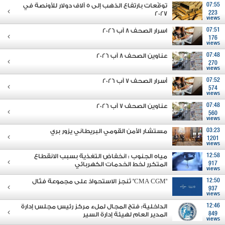
07:55
توقّعات بارتفاع الذهب إلى 5 آلاف دولار للأونصة في
2027
223
views
07:51
اسرار الصحف 8 آب 2026
176
views
07:48
عناوين الصحف 8 آب 2026
270
views
07:52
أسرار الصحف 7 آب 2026
574
views
07:48
عناوين الصحف 7 آب 2026
560
views
03:23
مستشار الأمن القومي البريطاني يزور بري
1201
views
12:58
مياه الجنوب : انخفاض التغذية بسبب الانقطاع
917
المتكرر لخط الخدمات الكهربائي
views
12:50
"CMA CGM" تُنجز الاستحواذ على مجموعة فتّال
937
views
12:46
الداخلية: فتح المجال لملء مركز رئيس مجلس إدارة
849
المدير العام لهيئة إدارة السير
views