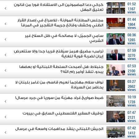
01:52
كركي دعا المضمونين الى الاستفادة فورا من قانون
1167
تعليق المهل
views
01:44
مجلس المطارنة الموارنة : للاسراع في إصدار القرار
1864
الظني وكشف وقائع جريمة التفجير في المرفأ
views
08:36
سامي الجميّل: لا مصالحة في ظل السلاح غير
1285
الشرعي
views
07:59
ترامب: مضيق هرمز سيُفتح قريبا جدا وإلا ستتعرض
3270
إيران لضربة قوية للغاية
views
07:53
جنبلاط: هل أصبحت السلطة اللبنانية او بعضها
2100
يبدو، تنفذ أوامر رام الله؟
views
03:27
نواف سلام مهاجماً نعيم قاسم: من غامر بلبنان لا
2662
يحاضر عن السيادة
views
10:19
ضبط صواريخ غراد مهرّبة من سوريا في جرد عرسال!
1728
views
07:47
توقيف السفير الفلسطيني السابق في بيروت
2121
views
07:42
الجيش اللبناني ينفّذ مداهمات واسعة في عرسال
1412
views