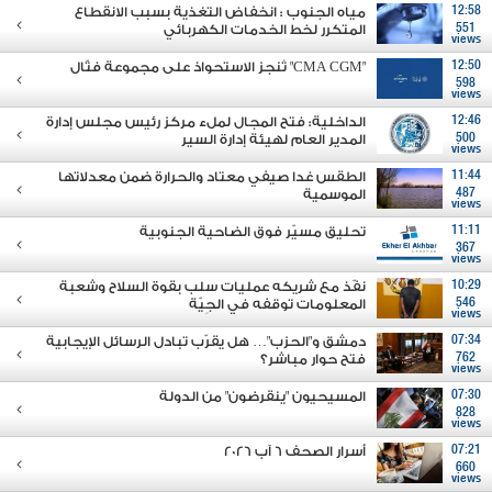
12:58
مياه الجنوب : انخفاض التغذية بسبب الانقطاع
551
المتكرر لخط الخدمات الكهربائي
views
12:50
"CMA CGM" تُنجز الاستحواذ على مجموعة فتّال
598
views
12:46
الداخلية: فتح المجال لملء مركز رئيس مجلس إدارة
500
المدير العام لهيئة إدارة السير
views
11:44
الطقس غدا صيفي معتاد والحرارة ضمن معدلاتها
487
الموسمية
views
11:11
تحليق مسيّر فوق الضاحية الجنوبية
367
views
10:29
نفّذ مع شريكه عمليات سلب بقوة السلاح وشعبة
546
المعلومات توقفه في الجِيّة
views
07:34
دمشق و"الحزب"… هل يقرّب تبادل الرسائل الإيجابية
762
فتح حوار مباشر؟
views
07:30
المسيحيون "ينقرضون" من الدولة
828
views
07:21
أسرار الصحف 6 آب 2026
660
views