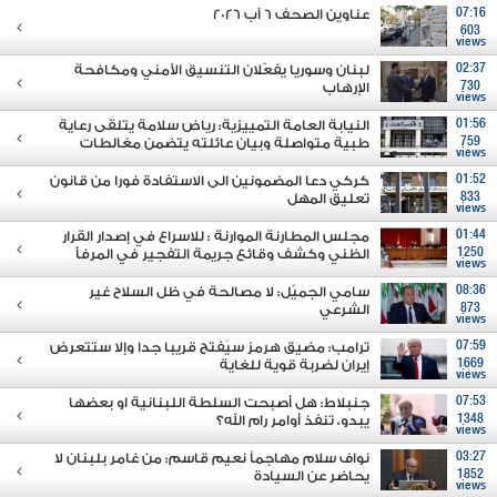
07:16
عناوين الصحف 6 آب 2026
603
views
02:37
لبنان وسوريا يفعّلان التنسيق الأمني ومكافحة
730
الإرهاب
views
01:56
النيابة العامة التمييزية: رياض سلامة يتلقى رعاية
759
طبية متواصلة وبيان عائلته يتضمن مغالطات
views
01:52
كركي دعا المضمونين الى الاستفادة فورا من قانون
833
تعليق المهل
views
01:44
مجلس المطارنة الموارنة : للاسراع في إصدار القرار
1250
الظني وكشف وقائع جريمة التفجير في المرفأ
views
08:36
سامي الجميّل: لا مصالحة في ظل السلاح غير
873
الشرعي
views
07:59
ترامب: مضيق هرمز سيُفتح قريبا جدا وإلا ستتعرض
1669
إيران لضربة قوية للغاية
views
07:53
جنبلاط: هل أصبحت السلطة اللبنانية او بعضها
1348
يبدو، تنفذ أوامر رام الله؟
views
03:27
نواف سلام مهاجماً نعيم قاسم: من غامر بلبنان لا
1852
يحاضر عن السيادة
views