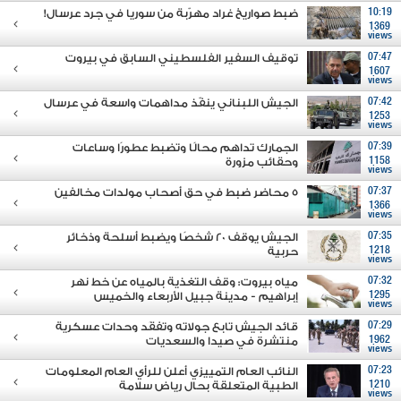
10:19
ضبط صواريخ غراد مهرّبة من سوريا في جرد عرسال!
1369
views
07:47
توقيف السفير الفلسطيني السابق في بيروت
1607
views
07:42
الجيش اللبناني ينفّذ مداهمات واسعة في عرسال
1253
views
07:39
الجمارك تداهم محالًا وتضبط عطورًا وساعات
1158
وحقائب مزورة
views
07:37
5 محاضر ضبط في حق أصحاب مولدات مخالفين
1366
views
07:35
الجيش يوقف 20 شخصًا ويضبط أسلحة وذخائر
1218
حربية
views
07:32
مياه بيروت: وقف التغذية بالمياه عن خط نهر
1295
إبراهيم - مدينة جبيل الأربعاء والخميس
views
07:29
قائد الجيش تابع جولاته وتفقَد وحدات عسكرية
1962
منتشرة في صيدا والسعديات
views
07:23
النائب العام التمييزي أعلن للرأي العام المعلومات
1210
الطبية المتعلقة بحال رياض سلامة
views