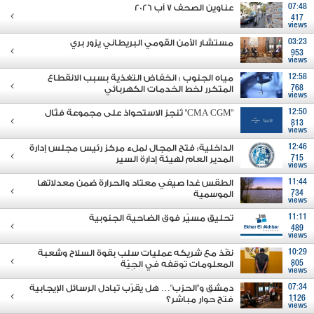
07:48
عناوين الصحف 7 آب 2026
417
views
03:23
مستشار الأمن القومي البريطاني يزور بري
953
views
12:58
مياه الجنوب : انخفاض التغذية بسبب الانقطاع
768
المتكرر لخط الخدمات الكهربائي
views
12:50
"CMA CGM" تُنجز الاستحواذ على مجموعة فتّال
813
views
12:46
الداخلية: فتح المجال لملء مركز رئيس مجلس إدارة
715
المدير العام لهيئة إدارة السير
views
11:44
الطقس غدا صيفي معتاد والحرارة ضمن معدلاتها
734
الموسمية
views
11:11
تحليق مسيّر فوق الضاحية الجنوبية
489
views
10:29
نفّذ مع شريكه عمليات سلب بقوة السلاح وشعبة
805
المعلومات توقفه في الجِيّة
views
07:34
دمشق و"الحزب"… هل يقرّب تبادل الرسائل الإيجابية
1126
فتح حوار مباشر؟
views