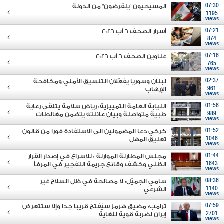
07:30
المسيحيون "ينقرضون" من الدولة
1195
views
07:21
أسرار الصحف 6 آب 2026
874
views
07:16
عناوين الصحف 6 آب 2026
765
views
02:37
لبنان وسوريا يفعّلان التنسيق الأمني ومكافحة
961
الإرهاب
views
01:56
النيابة العامة التمييزية: رياض سلامة يتلقى رعاية
989
طبية متواصلة وبيان عائلته يتضمن مغالطات
views
01:52
كركي دعا المضمونين الى الاستفادة فورا من قانون
1046
تعليق المهل
views
01:44
مجلس المطارنة الموارنة : للاسراع في إصدار القرار
1643
الظني وكشف وقائع جريمة التفجير في المرفأ
views
08:36
سامي الجميّل: لا مصالحة في ظل السلاح غير
1140
الشرعي
views
07:59
ترامب: مضيق هرمز سيُفتح قريبا جدا وإلا ستتعرض
2701
إيران لضربة قوية للغاية
views