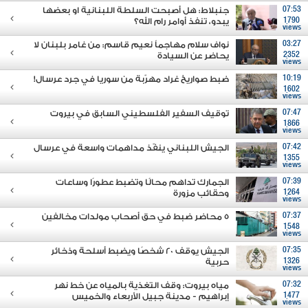
07:53
جنبلاط: هل أصبحت السلطة اللبنانية او بعضها
1790
يبدو، تنفذ أوامر رام الله؟
views
03:27
نواف سلام مهاجماً نعيم قاسم: من غامر بلبنان لا
2352
يحاضر عن السيادة
views
10:19
ضبط صواريخ غراد مهرّبة من سوريا في جرد عرسال!
1602
views
07:47
توقيف السفير الفلسطيني السابق في بيروت
1866
views
07:42
الجيش اللبناني ينفّذ مداهمات واسعة في عرسال
1355
views
07:39
الجمارك تداهم محالًا وتضبط عطورًا وساعات
1264
وحقائب مزورة
views
07:37
5 محاضر ضبط في حق أصحاب مولدات مخالفين
1548
views
07:35
الجيش يوقف 20 شخصًا ويضبط أسلحة وذخائر
1326
حربية
views
07:32
مياه بيروت: وقف التغذية بالمياه عن خط نهر
1477
إبراهيم - مدينة جبيل الأربعاء والخميس
views