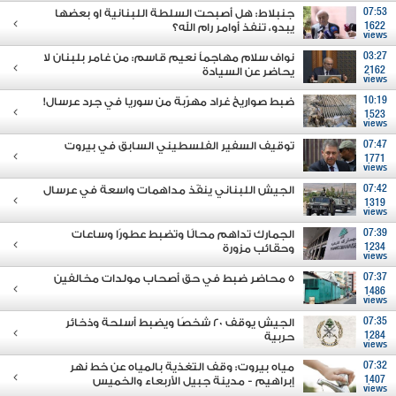
07:53
جنبلاط: هل أصبحت السلطة اللبنانية او بعضها
1622
يبدو، تنفذ أوامر رام الله؟
views
03:27
نواف سلام مهاجماً نعيم قاسم: من غامر بلبنان لا
2162
يحاضر عن السيادة
views
10:19
ضبط صواريخ غراد مهرّبة من سوريا في جرد عرسال!
1523
views
07:47
توقيف السفير الفلسطيني السابق في بيروت
1771
views
07:42
الجيش اللبناني ينفّذ مداهمات واسعة في عرسال
1319
views
07:39
الجمارك تداهم محالًا وتضبط عطورًا وساعات
1234
وحقائب مزورة
views
07:37
5 محاضر ضبط في حق أصحاب مولدات مخالفين
1486
views
07:35
الجيش يوقف 20 شخصًا ويضبط أسلحة وذخائر
1284
حربية
views
07:32
مياه بيروت: وقف التغذية بالمياه عن خط نهر
1407
إبراهيم - مدينة جبيل الأربعاء والخميس
views