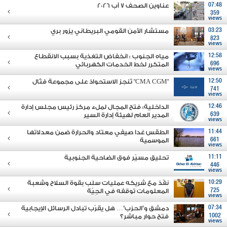
07:48
عناوين الصحف 7 آب 2026
359
views
03:23
مستشار الأمن القومي البريطاني يزور بري
823
views
12:58
مياه الجنوب : انخفاض التغذية بسبب الانقطاع
696
المتكرر لخط الخدمات الكهربائي
views
12:50
"CMA CGM" تُنجز الاستحواذ على مجموعة فتّال
741
views
12:46
الداخلية: فتح المجال لملء مركز رئيس مجلس إدارة
639
المدير العام لهيئة إدارة السير
views
11:44
الطقس غدا صيفي معتاد والحرارة ضمن معدلاتها
661
الموسمية
views
11:11
تحليق مسيّر فوق الضاحية الجنوبية
446
views
10:29
نفّذ مع شريكه عمليات سلب بقوة السلاح وشعبة
725
المعلومات توقفه في الجِيّة
views
07:34
دمشق و"الحزب"… هل يقرّب تبادل الرسائل الإيجابية
1002
فتح حوار مباشر؟
views