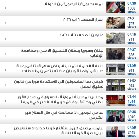
07:30
المسيحيون "ينقرضون" من الدولة
1068
views
07:21
أسرار الصحف 6 آب 2026
797
views
07:16
عناوين الصحف 6 آب 2026
711
views
02:37
لبنان وسوريا يفعّلان التنسيق الأمني ومكافحة
886
الإرهاب
views
01:56
النيابة العامة التمييزية: رياض سلامة يتلقى رعاية
911
طبية متواصلة وبيان عائلته يتضمن مغالطات
views
01:52
كركي دعا المضمونين الى الاستفادة فورا من قانون
974
تعليق المهل
views
01:44
مجلس المطارنة الموارنة : للاسراع في إصدار القرار
1514
الظني وكشف وقائع جريمة التفجير في المرفأ
views
08:36
سامي الجميّل: لا مصالحة في ظل السلاح غير
1049
الشرعي
views
07:59
ترامب: مضيق هرمز سيُفتح قريبا جدا وإلا ستتعرض
2449
إيران لضربة قوية للغاية
views