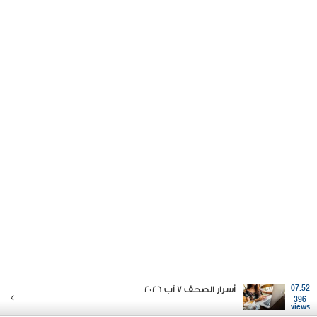
07:52
أسرار الصحف 7 آب 2026
396
views