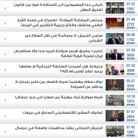
01:52
كركي دعا المضمونين الى الاستفادة فورا من قانون
1501
تعليق المهل
views
01:44
مجلس المطارنة الموارنة : للاسراع في إصدار القرار
2722
الظني وكشف وقائع جريمة التفجير في المرفأ
views
08:36
سامي الجميّل: لا مصالحة في ظل السلاح غير
1752
الشرعي
views
07:59
ترامب: مضيق هرمز سيُفتح قريبا جدا وإلا ستتعرض
5650
إيران لضربة قوية للغاية
views
07:53
جنبلاط: هل أصبحت السلطة اللبنانية او بعضها
3009
يبدو، تنفذ أوامر رام الله؟
views
03:27
نواف سلام مهاجماً نعيم قاسم: من غامر بلبنان لا
3535
يحاضر عن السيادة
views
10:19
ضبط صواريخ غراد مهرّبة من سوريا في جرد عرسال!
1975
views
07:47
توقيف السفير الفلسطيني السابق في بيروت
2954
views
07:42
الجيش اللبناني ينفّذ مداهمات واسعة في عرسال
1587
views