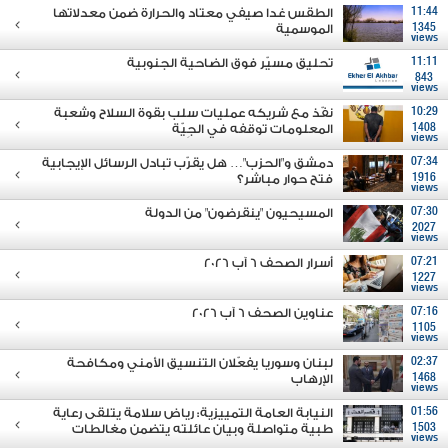
11:44
الطقس غدا صيفي معتاد والحرارة ضمن معدلاتها
1345
الموسمية
views
11:11
تحليق مسيّر فوق الضاحية الجنوبية
843
views
10:29
نفّذ مع شريكه عمليات سلب بقوة السلاح وشعبة
1408
المعلومات توقفه في الجِيّة
views
07:34
دمشق و"الحزب"… هل يقرّب تبادل الرسائل الإيجابية
1916
فتح حوار مباشر؟
views
07:30
المسيحيون "ينقرضون" من الدولة
2027
views
07:21
أسرار الصحف 6 آب 2026
1227
views
07:16
عناوين الصحف 6 آب 2026
1105
views
02:37
لبنان وسوريا يفعّلان التنسيق الأمني ومكافحة
1468
الإرهاب
views
01:56
النيابة العامة التمييزية: رياض سلامة يتلقى رعاية
1503
طبية متواصلة وبيان عائلته يتضمن مغالطات
views