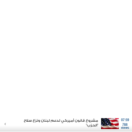
07:59
مشروع قانون أميركي لدعم لبنان ونزع سلاح
788
"الحزب"
views