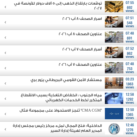
07:55
توقّعات بارتفاع الذهب إلى 5 آلاف دولار للأونصة في
2027
692
views
07:51
اسرار الصحف 8 آب 2026
548
views
07:48
عناوين الصحف 8 آب 2026
691
views
07:52
أسرار الصحف 7 آب 2026
862
views
07:48
عناوين الصحف 7 آب 2026
753
views
03:23
مستشار الأمن القومي البريطاني يزور بري
1863
views
12:58
مياه الجنوب : انخفاض التغذية بسبب الانقطاع
1292
المتكرر لخط الخدمات الكهربائي
views
12:50
"CMA CGM" تُنجز الاستحواذ على مجموعة فتّال
1365
views
12:46
الداخلية: فتح المجال لملء مركز رئيس مجلس إدارة
1276
المدير العام لهيئة إدارة السير
views