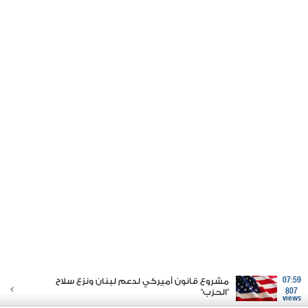
07:59
مشروع قانون أميركي لدعم لبنان ونزع سلاح
807
"الحزب"
views