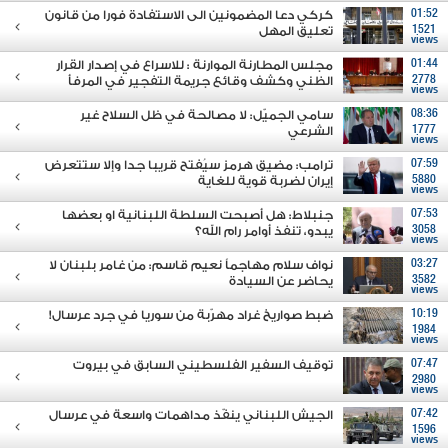
01:52
كركي دعا المضمونين الى الاستفادة فورا من قانون
1521
تعليق المهل
views
01:44
مجلس المطارنة الموارنة : للاسراع في إصدار القرار
2778
الظني وكشف وقائع جريمة التفجير في المرفأ
views
08:36
سامي الجميّل: لا مصالحة في ظل السلاح غير
1777
الشرعي
views
07:59
ترامب: مضيق هرمز سيُفتح قريبا جدا وإلا ستتعرض
5880
إيران لضربة قوية للغاية
views
07:53
جنبلاط: هل أصبحت السلطة اللبنانية او بعضها
3058
يبدو، تنفذ أوامر رام الله؟
views
03:27
نواف سلام مهاجماً نعيم قاسم: من غامر بلبنان لا
3582
يحاضر عن السيادة
views
10:19
ضبط صواريخ غراد مهرّبة من سوريا في جرد عرسال!
1984
views
07:47
توقيف السفير الفلسطيني السابق في بيروت
2980
views
07:42
الجيش اللبناني ينفّذ مداهمات واسعة في عرسال
1596
views