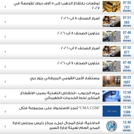
07:55
توقّعات بارتفاع الذهب إلى 5 آلاف دولار للأونصة في
2027
712
views
07:51
اسرار الصحف 8 آب 2026
563
views
07:48
عناوين الصحف 8 آب 2026
707
views
07:52
أسرار الصحف 7 آب 2026
877
views
07:48
عناوين الصحف 7 آب 2026
763
views
03:23
مستشار الأمن القومي البريطاني يزور بري
1897
views
12:58
مياه الجنوب : انخفاض التغذية بسبب الانقطاع
1319
المتكرر لخط الخدمات الكهربائي
views
12:50
"CMA CGM" تُنجز الاستحواذ على مجموعة فتّال
1389
views
12:46
الداخلية: فتح المجال لملء مركز رئيس مجلس إدارة
1301
المدير العام لهيئة إدارة السير
views