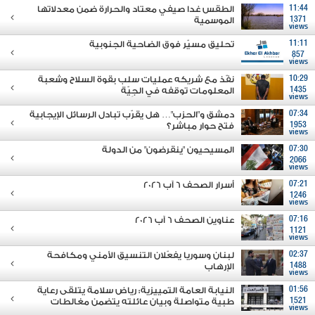
11:44
الطقس غدا صيفي معتاد والحرارة ضمن معدلاتها
1371
الموسمية
views
11:11
تحليق مسيّر فوق الضاحية الجنوبية
857
views
10:29
نفّذ مع شريكه عمليات سلب بقوة السلاح وشعبة
1435
المعلومات توقفه في الجِيّة
views
07:34
دمشق و"الحزب"… هل يقرّب تبادل الرسائل الإيجابية
1953
فتح حوار مباشر؟
views
07:30
المسيحيون "ينقرضون" من الدولة
2066
views
07:21
أسرار الصحف 6 آب 2026
1246
views
07:16
عناوين الصحف 6 آب 2026
1121
views
02:37
لبنان وسوريا يفعّلان التنسيق الأمني ومكافحة
1488
الإرهاب
views
01:56
النيابة العامة التمييزية: رياض سلامة يتلقى رعاية
1521
طبية متواصلة وبيان عائلته يتضمن مغالطات
views