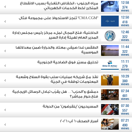
12:58
مياه الجنوب : انخفاض التغذية بسبب الانقطاع
374
المتكرر لخط الخدمات الكهربائي
views
12:50
"CMA CGM" تُنجز الاستحواذ على مجموعة فتّال
418
views
12:46
الداخلية: فتح المجال لملء مركز رئيس مجلس إدارة
322
المدير العام لهيئة إدارة السير
views
11:44
الطقس غدا صيفي معتاد والحرارة ضمن معدلاتها
322
الموسمية
views
11:11
تحليق مسيّر فوق الضاحية الجنوبية
279
views
10:29
نفّذ مع شريكه عمليات سلب بقوة السلاح وشعبة
380
المعلومات توقفه في الجِيّة
views
07:34
دمشق و"الحزب"… هل يقرّب تبادل الرسائل الإيجابية
481
فتح حوار مباشر؟
views
07:30
المسيحيون "ينقرضون" من الدولة
557
views
07:21
أسرار الصحف 6 آب 2026
490
views