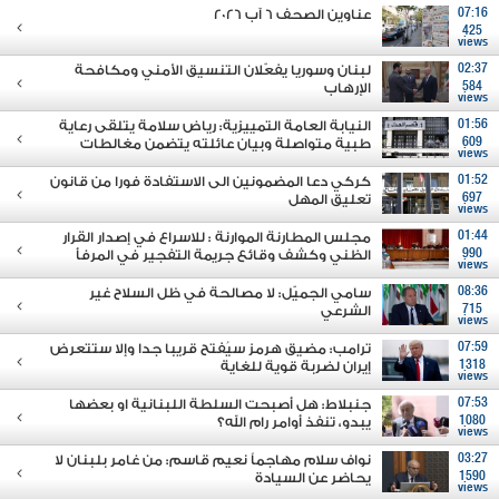
07:16
عناوين الصحف 6 آب 2026
425
views
02:37
لبنان وسوريا يفعّلان التنسيق الأمني ومكافحة
584
الإرهاب
views
01:56
النيابة العامة التمييزية: رياض سلامة يتلقى رعاية
609
طبية متواصلة وبيان عائلته يتضمن مغالطات
views
01:52
كركي دعا المضمونين الى الاستفادة فورا من قانون
697
تعليق المهل
views
01:44
مجلس المطارنة الموارنة : للاسراع في إصدار القرار
990
الظني وكشف وقائع جريمة التفجير في المرفأ
views
08:36
سامي الجميّل: لا مصالحة في ظل السلاح غير
715
الشرعي
views
07:59
ترامب: مضيق هرمز سيُفتح قريبا جدا وإلا ستتعرض
1318
إيران لضربة قوية للغاية
views
07:53
جنبلاط: هل أصبحت السلطة اللبنانية او بعضها
1080
يبدو، تنفذ أوامر رام الله؟
views
03:27
نواف سلام مهاجماً نعيم قاسم: من غامر بلبنان لا
1590
يحاضر عن السيادة
views