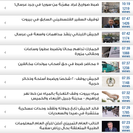
10:19
ضبط صواريخ غراد مهرّبة من سوريا في جرد عرسال!
1219
views
07:47
توقيف السفير الفلسطيني السابق في بيروت
1426
views
07:42
الجيش اللبناني ينفّذ مداهمات واسعة في عرسال
1174
views
07:39
الجمارك تداهم محالًا وتضبط عطورًا وساعات
1088
وحقائب مزورة
views
07:37
5 محاضر ضبط في حق أصحاب مولدات مخالفين
1238
views
07:35
الجيش يوقف 20 شخصًا ويضبط أسلحة وذخائر
1148
حربية
views
07:32
مياه بيروت: وقف التغذية بالمياه عن خط نهر
1170
إبراهيم - مدينة جبيل الأربعاء والخميس
views
07:29
قائد الجيش تابع جولاته وتفقَد وحدات عسكرية
1785
منتشرة في صيدا والسعديات
views
07:23
النائب العام التمييزي أعلن للرأي العام المعلومات
1130
الطبية المتعلقة بحال رياض سلامة
views