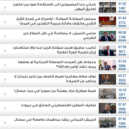
01:52
كركي دعا المضمونين الى الاستفادة فورا من قانون
1497
تعليق المهل
views
01:44
مجلس المطارنة الموارنة : للاسراع في إصدار القرار
2712
الظني وكشف وقائع جريمة التفجير في المرفأ
views
08:36
سامي الجميّل: لا مصالحة في ظل السلاح غير
1746
الشرعي
views
07:59
ترامب: مضيق هرمز سيُفتح قريبا جدا وإلا ستتعرض
5611
إيران لضربة قوية للغاية
views
07:53
جنبلاط: هل أصبحت السلطة اللبنانية او بعضها
2998
يبدو، تنفذ أوامر رام الله؟
views
03:27
نواف سلام مهاجماً نعيم قاسم: من غامر بلبنان لا
3524
يحاضر عن السيادة
views
10:19
ضبط صواريخ غراد مهرّبة من سوريا في جرد عرسال!
1971
views
07:47
توقيف السفير الفلسطيني السابق في بيروت
2948
views
07:42
الجيش اللبناني ينفّذ مداهمات واسعة في عرسال
1584
views