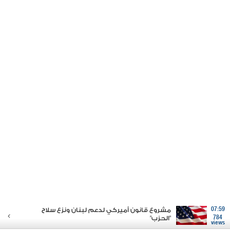
07:59
مشروع قانون أميركي لدعم لبنان ونزع سلاح
784
"الحزب"
views