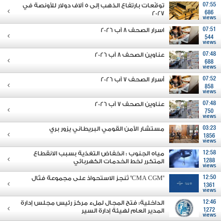
07:55
توقّعات بارتفاع الذهب إلى 5 آلاف دولار للأونصة في
2027
686
views
07:51
اسرار الصحف 8 آب 2026
544
views
07:48
عناوين الصحف 8 آب 2026
688
views
07:52
أسرار الصحف 7 آب 2026
858
views
07:48
عناوين الصحف 7 آب 2026
750
views
03:23
مستشار الأمن القومي البريطاني يزور بري
1856
views
12:58
مياه الجنوب : انخفاض التغذية بسبب الانقطاع
1288
المتكرر لخط الخدمات الكهربائي
views
12:50
"CMA CGM" تُنجز الاستحواذ على مجموعة فتّال
1361
views
12:46
الداخلية: فتح المجال لملء مركز رئيس مجلس إدارة
1272
المدير العام لهيئة إدارة السير
views