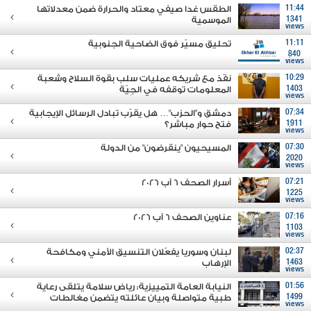
11:44
الطقس غدا صيفي معتاد والحرارة ضمن معدلاتها
1341
الموسمية
views
11:11
تحليق مسيّر فوق الضاحية الجنوبية
840
views
10:29
نفّذ مع شريكه عمليات سلب بقوة السلاح وشعبة
1403
المعلومات توقفه في الجِيّة
views
07:34
دمشق و"الحزب"… هل يقرّب تبادل الرسائل الإيجابية
1911
فتح حوار مباشر؟
views
07:30
المسيحيون "ينقرضون" من الدولة
2020
views
07:21
أسرار الصحف 6 آب 2026
1225
views
07:16
عناوين الصحف 6 آب 2026
1103
views
02:37
لبنان وسوريا يفعّلان التنسيق الأمني ومكافحة
1463
الإرهاب
views
01:56
النيابة العامة التمييزية: رياض سلامة يتلقى رعاية
1499
طبية متواصلة وبيان عائلته يتضمن مغالطات
views