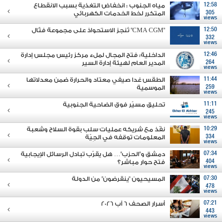
12:58
مياه الجنوب : انخفاض التغذية بسبب الانقطاع
305
المتكرر لخط الخدمات الكهربائي
views
12:50
"CMA CGM" تُنجز الاستحواذ على مجموعة فتّال
332
views
12:46
الداخلية: فتح المجال لملء مركز رئيس مجلس إدارة
264
المدير العام لهيئة إدارة السير
views
11:44
الطقس غدا صيفي معتاد والحرارة ضمن معدلاتها
259
الموسمية
views
11:11
تحليق مسيّر فوق الضاحية الجنوبية
245
views
10:29
نفّذ مع شريكه عمليات سلب بقوة السلاح وشعبة
334
المعلومات توقفه في الجِيّة
views
07:34
دمشق و"الحزب"… هل يقرّب تبادل الرسائل الإيجابية
404
فتح حوار مباشر؟
views
07:30
المسيحيون "ينقرضون" من الدولة
478
views
07:21
أسرار الصحف 6 آب 2026
443
views