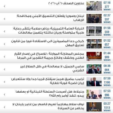
07:16
عناوين الصحف 6 آب 2026
377
views
02:37
لبنان وسوريا يفعّلان التنسيق الأمني ومكافحة
537
الإرهاب
views
01:56
النيابة العامة التمييزية: رياض سلامة يتلقى رعاية
559
طبية متواصلة وبيان عائلته يتضمن مغالطات
views
01:52
كركي دعا المضمونين الى الاستفادة فورا من قانون
657
تعليق المهل
views
01:44
مجلس المطارنة الموارنة : للاسراع في إصدار القرار
909
الظني وكشف وقائع جريمة التفجير في المرفأ
views
08:36
سامي الجميّل: لا مصالحة في ظل السلاح غير
664
الشرعي
views
07:59
ترامب: مضيق هرمز سيُفتح قريبا جدا وإلا ستتعرض
1190
إيران لضربة قوية للغاية
views
07:53
جنبلاط: هل أصبحت السلطة اللبنانية او بعضها
996
يبدو، تنفذ أوامر رام الله؟
views
03:27
نواف سلام مهاجماً نعيم قاسم: من غامر بلبنان لا
1513
يحاضر عن السيادة
views