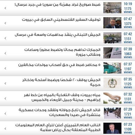
10:19
ضبط صواريخ غراد مهرّبة من سوريا في جرد عرسال!
1175
views
07:47
توقيف السفير الفلسطيني السابق في بيروت
1375
views
07:42
الجيش اللبناني ينفّذ مداهمات واسعة في عرسال
1151
views
07:39
الجمارك تداهم محالًا وتضبط عطورًا وساعات
1063
وحقائب مزورة
views
07:37
5 محاضر ضبط في حق أصحاب مولدات مخالفين
1197
views
07:35
الجيش يوقف 20 شخصًا ويضبط أسلحة وذخائر
1125
حربية
views
07:32
مياه بيروت: وقف التغذية بالمياه عن خط نهر
1131
إبراهيم - مدينة جبيل الأربعاء والخميس
views
07:29
قائد الجيش تابع جولاته وتفقَد وحدات عسكرية
1721
منتشرة في صيدا والسعديات
views
07:23
النائب العام التمييزي أعلن للرأي العام المعلومات
1109
الطبية المتعلقة بحال رياض سلامة
views