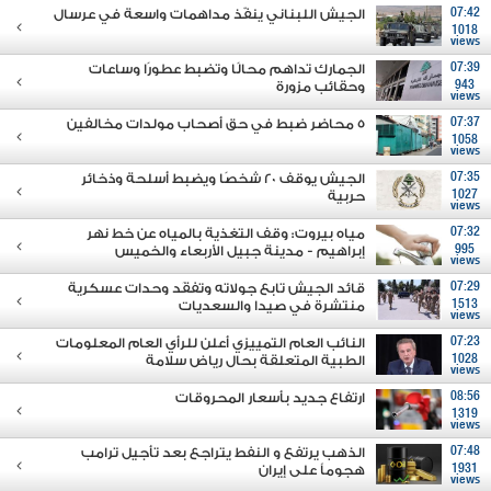
07:42
الجيش اللبناني ينفّذ مداهمات واسعة في عرسال
1018
views
07:39
الجمارك تداهم محالًا وتضبط عطورًا وساعات
943
وحقائب مزورة
views
07:37
5 محاضر ضبط في حق أصحاب مولدات مخالفين
1058
views
07:35
الجيش يوقف 20 شخصًا ويضبط أسلحة وذخائر
1027
حربية
views
07:32
مياه بيروت: وقف التغذية بالمياه عن خط نهر
995
إبراهيم - مدينة جبيل الأربعاء والخميس
views
07:29
قائد الجيش تابع جولاته وتفقَد وحدات عسكرية
1513
منتشرة في صيدا والسعديات
views
07:23
النائب العام التمييزي أعلن للرأي العام المعلومات
1028
الطبية المتعلقة بحال رياض سلامة
views
08:56
ارتفاع جديد بأسعار المحروقات
1319
views
07:48
الذهب يرتفع و النفط يتراجع بعد تأجيل ترامب
1931
هجوماً على إيران
views