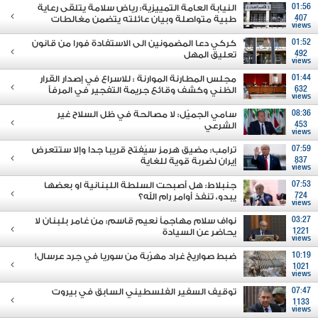
01:56
النيابة العامة التمييزية: رياض سلامة يتلقى رعاية
407
طبية متواصلة وبيان عائلته يتضمن مغالطات
views
01:52
كركي دعا المضمونين الى الاستفادة فورا من قانون
492
تعليق المهل
views
01:44
مجلس المطارنة الموارنة : للاسراع في إصدار القرار
632
الظني وكشف وقائع جريمة التفجير في المرفأ
views
08:36
سامي الجميّل: لا مصالحة في ظل السلاح غير
453
الشرعي
views
07:59
ترامب: مضيق هرمز سيُفتح قريبا جدا وإلا ستتعرض
837
إيران لضربة قوية للغاية
views
07:53
جنبلاط: هل أصبحت السلطة اللبنانية او بعضها
724
يبدو، تنفذ أوامر رام الله؟
views
03:27
نواف سلام مهاجماً نعيم قاسم: من غامر بلبنان لا
1221
يحاضر عن السيادة
views
10:19
ضبط صواريخ غراد مهرّبة من سوريا في جرد عرسال!
1021
views
07:47
توقيف السفير الفلسطيني السابق في بيروت
1133
views