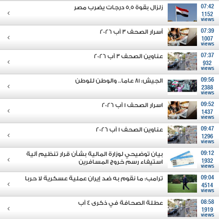
07:42
زلزال بقوة 5,5 درجات يضرب مصر
1152
views
07:39
أسرار الصحف 3 آب 2026
1007
views
07:37
عناوين الصحف 3 آب 2026
932
views
09:56
الجيش: 81 عاما.. والوطن للوطن
2388
views
09:52
اسرار الصحف 1 آب 2026
1437
views
09:47
عناوين الصحف 1 آب 2026
1296
views
09:12
بيان توضيحي لوزارة المالية بشأن قرار تنظيم آلية
1932
استيفاء رسم خروج المسافرين
views
09:04
ترامب: ما نقوم به ضد إيران عملية عسكرية لا حربا
4514
views
08:58
عطلة الصحافة في ذكرى ٤ آب
1919
views