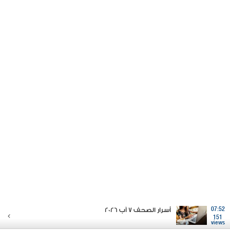
07:52
أسرار الصحف 7 آب 2026
151
views