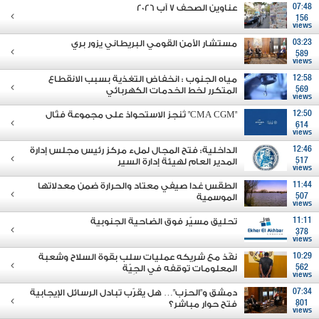
07:48
عناوين الصحف 7 آب 2026
156
views
03:23
مستشار الأمن القومي البريطاني يزور بري
589
views
12:58
مياه الجنوب : انخفاض التغذية بسبب الانقطاع
569
المتكرر لخط الخدمات الكهربائي
views
12:50
"CMA CGM" تُنجز الاستحواذ على مجموعة فتّال
614
views
12:46
الداخلية: فتح المجال لملء مركز رئيس مجلس إدارة
517
المدير العام لهيئة إدارة السير
views
11:44
الطقس غدا صيفي معتاد والحرارة ضمن معدلاتها
507
الموسمية
views
11:11
تحليق مسيّر فوق الضاحية الجنوبية
378
views
10:29
نفّذ مع شريكه عمليات سلب بقوة السلاح وشعبة
562
المعلومات توقفه في الجِيّة
views
07:34
دمشق و"الحزب"… هل يقرّب تبادل الرسائل الإيجابية
801
فتح حوار مباشر؟
views