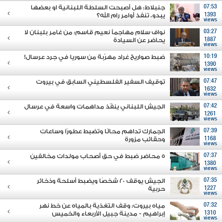
07:53
جنبلاط: هل أصبحت السلطة اللبنانية او بعضها
1393
يبدو، تنفذ أوامر رام الله؟
views
03:27
نواف سلام مهاجماً نعيم قاسم: من غامر بلبنان لا
1887
يحاضر عن السيادة
views
10:19
ضبط صواريخ غراد مهرّبة من سوريا في جرد عرسال!
1390
views
07:47
توقيف السفير الفلسطيني السابق في بيروت
1632
views
07:42
الجيش اللبناني ينفّذ مداهمات واسعة في عرسال
1261
views
07:39
الجمارك تداهم محالًا وتضبط عطورًا وساعات
1168
وحقائب مزورة
views
07:37
5 محاضر ضبط في حق أصحاب مولدات مخالفين
1380
views
07:35
الجيش يوقف 20 شخصًا ويضبط أسلحة وذخائر
1227
حربية
views
07:32
مياه بيروت: وقف التغذية بالمياه عن خط نهر
1310
إبراهيم - مدينة جبيل الأربعاء والخميس
views