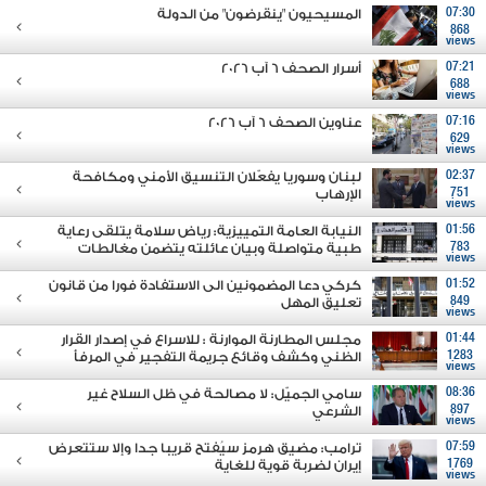
07:30
المسيحيون "ينقرضون" من الدولة
868
views
07:21
أسرار الصحف 6 آب 2026
688
views
07:16
عناوين الصحف 6 آب 2026
629
views
02:37
لبنان وسوريا يفعّلان التنسيق الأمني ومكافحة
751
الإرهاب
views
01:56
النيابة العامة التمييزية: رياض سلامة يتلقى رعاية
783
طبية متواصلة وبيان عائلته يتضمن مغالطات
views
01:52
كركي دعا المضمونين الى الاستفادة فورا من قانون
849
تعليق المهل
views
01:44
مجلس المطارنة الموارنة : للاسراع في إصدار القرار
1283
الظني وكشف وقائع جريمة التفجير في المرفأ
views
08:36
سامي الجميّل: لا مصالحة في ظل السلاح غير
897
الشرعي
views
07:59
ترامب: مضيق هرمز سيُفتح قريبا جدا وإلا ستتعرض
1769
إيران لضربة قوية للغاية
views