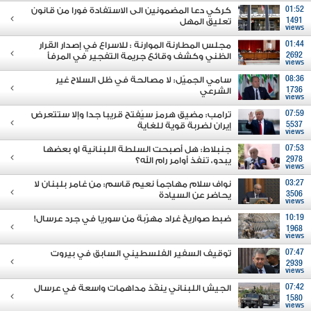
01:52
كركي دعا المضمونين الى الاستفادة فورا من قانون
1491
تعليق المهل
views
01:44
مجلس المطارنة الموارنة : للاسراع في إصدار القرار
2692
الظني وكشف وقائع جريمة التفجير في المرفأ
views
08:36
سامي الجميّل: لا مصالحة في ظل السلاح غير
1736
الشرعي
views
07:59
ترامب: مضيق هرمز سيُفتح قريبا جدا وإلا ستتعرض
5537
إيران لضربة قوية للغاية
views
07:53
جنبلاط: هل أصبحت السلطة اللبنانية او بعضها
2978
يبدو، تنفذ أوامر رام الله؟
views
03:27
نواف سلام مهاجماً نعيم قاسم: من غامر بلبنان لا
3506
يحاضر عن السيادة
views
10:19
ضبط صواريخ غراد مهرّبة من سوريا في جرد عرسال!
1968
views
07:47
توقيف السفير الفلسطيني السابق في بيروت
2939
views
07:42
الجيش اللبناني ينفّذ مداهمات واسعة في عرسال
1580
views