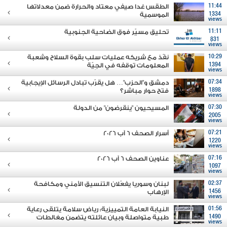
11:44
الطقس غدا صيفي معتاد والحرارة ضمن معدلاتها
1334
الموسمية
views
11:11
تحليق مسيّر فوق الضاحية الجنوبية
831
views
10:29
نفّذ مع شريكه عمليات سلب بقوة السلاح وشعبة
1394
المعلومات توقفه في الجِيّة
views
07:34
دمشق و"الحزب"… هل يقرّب تبادل الرسائل الإيجابية
1898
فتح حوار مباشر؟
views
07:30
المسيحيون "ينقرضون" من الدولة
2005
views
07:21
أسرار الصحف 6 آب 2026
1220
views
07:16
عناوين الصحف 6 آب 2026
1097
views
02:37
لبنان وسوريا يفعّلان التنسيق الأمني ومكافحة
1456
الإرهاب
views
01:56
النيابة العامة التمييزية: رياض سلامة يتلقى رعاية
1490
طبية متواصلة وبيان عائلته يتضمن مغالطات
views