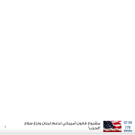
07:59
مشروع قانون أميركي لدعم لبنان ونزع سلاح
778
"الحزب"
views