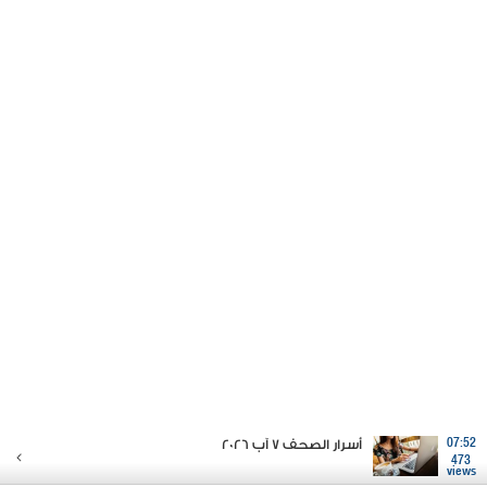
07:52
أسرار الصحف 7 آب 2026
473
views