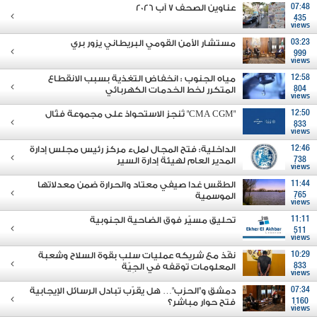
07:48
عناوين الصحف 7 آب 2026
435
views
03:23
مستشار الأمن القومي البريطاني يزور بري
999
views
12:58
مياه الجنوب : انخفاض التغذية بسبب الانقطاع
804
المتكرر لخط الخدمات الكهربائي
views
12:50
"CMA CGM" تُنجز الاستحواذ على مجموعة فتّال
833
views
12:46
الداخلية: فتح المجال لملء مركز رئيس مجلس إدارة
738
المدير العام لهيئة إدارة السير
views
11:44
الطقس غدا صيفي معتاد والحرارة ضمن معدلاتها
765
الموسمية
views
11:11
تحليق مسيّر فوق الضاحية الجنوبية
511
views
10:29
نفّذ مع شريكه عمليات سلب بقوة السلاح وشعبة
833
المعلومات توقفه في الجِيّة
views
07:34
دمشق و"الحزب"… هل يقرّب تبادل الرسائل الإيجابية
1160
فتح حوار مباشر؟
views