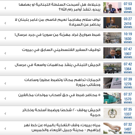
07:53
جنبلاط: هل أصبحت السلطة اللبنانية او بعضها
1848
يبدو، تنفذ أوامر رام الله؟
views
03:27
نواف سلام مهاجماً نعيم قاسم: من غامر بلبنان لا
2416
يحاضر عن السيادة
views
10:19
ضبط صواريخ غراد مهرّبة من سوريا في جرد عرسال!
1630
views
07:47
توقيف السفير الفلسطيني السابق في بيروت
1907
views
07:42
الجيش اللبناني ينفّذ مداهمات واسعة في عرسال
1364
views
07:39
الجمارك تداهم محالًا وتضبط عطورًا وساعات
1276
وحقائب مزورة
views
07:37
5 محاضر ضبط في حق أصحاب مولدات مخالفين
1570
views
07:35
الجيش يوقف 20 شخصًا ويضبط أسلحة وذخائر
1337
حربية
views
07:32
مياه بيروت: وقف التغذية بالمياه عن خط نهر
1497
إبراهيم - مدينة جبيل الأربعاء والخميس
views