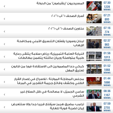
07:30
المسيحيون "ينقرضون" من الدولة
1228
views
07:21
أسرار الصحف 6 آب 2026
893
views
07:16
عناوين الصحف 6 آب 2026
774
views
02:37
لبنان وسوريا يفعّلان التنسيق الأمني ومكافحة
983
الإرهاب
views
01:56
النيابة العامة التمييزية: رياض سلامة يتلقى رعاية
1013
طبية متواصلة وبيان عائلته يتضمن مغالطات
views
01:52
كركي دعا المضمونين الى الاستفادة فورا من قانون
1068
تعليق المهل
views
01:44
مجلس المطارنة الموارنة : للاسراع في إصدار القرار
1686
الظني وكشف وقائع جريمة التفجير في المرفأ
views
08:36
سامي الجميّل: لا مصالحة في ظل السلاح غير
1167
الشرعي
views
07:59
ترامب: مضيق هرمز سيُفتح قريبا جدا وإلا ستتعرض
2755
إيران لضربة قوية للغاية
views