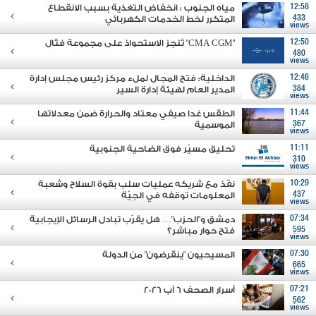
12:58
مياه الجنوب : انخفاض التغذية بسبب الانقطاع
433
المتكرر لخط الخدمات الكهربائي
views
12:50
"CMA CGM" تُنجز الاستحواذ على مجموعة فتّال
480
views
12:46
الداخلية: فتح المجال لملء مركز رئيس مجلس إدارة
384
المدير العام لهيئة إدارة السير
views
11:44
الطقس غدا صيفي معتاد والحرارة ضمن معدلاتها
367
الموسمية
views
11:11
تحليق مسيّر فوق الضاحية الجنوبية
310
views
10:29
نفّذ مع شريكه عمليات سلب بقوة السلاح وشعبة
437
المعلومات توقفه في الجِيّة
views
07:34
دمشق و"الحزب"… هل يقرّب تبادل الرسائل الإيجابية
595
فتح حوار مباشر؟
views
07:30
المسيحيون "ينقرضون" من الدولة
665
views
07:21
أسرار الصحف 6 آب 2026
562
views