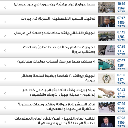
10:19
ضبط صواريخ غراد مهرّبة من سوريا في جرد عرسال!
1269
views
07:47
توقيف السفير الفلسطيني السابق في بيروت
1489
views
07:42
الجيش اللبناني ينفّذ مداهمات واسعة في عرسال
1203
views
07:39
الجمارك تداهم محالًا وتضبط عطورًا وساعات
1117
وحقائب مزورة
views
07:37
5 محاضر ضبط في حق أصحاب مولدات مخالفين
1284
views
07:35
الجيش يوقف 20 شخصًا ويضبط أسلحة وذخائر
1174
حربية
views
07:32
مياه بيروت: وقف التغذية بالمياه عن خط نهر
1213
إبراهيم - مدينة جبيل الأربعاء والخميس
views
07:29
قائد الجيش تابع جولاته وتفقَد وحدات عسكرية
1842
منتشرة في صيدا والسعديات
views
07:23
النائب العام التمييزي أعلن للرأي العام المعلومات
1159
الطبية المتعلقة بحال رياض سلامة
views