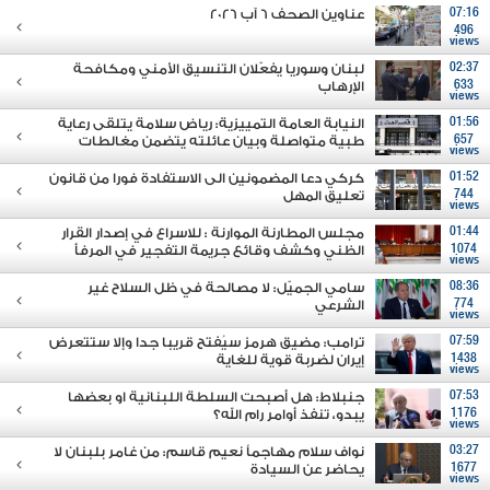
07:16
عناوين الصحف 6 آب 2026
496
views
02:37
لبنان وسوريا يفعّلان التنسيق الأمني ومكافحة
633
الإرهاب
views
01:56
النيابة العامة التمييزية: رياض سلامة يتلقى رعاية
657
طبية متواصلة وبيان عائلته يتضمن مغالطات
views
01:52
كركي دعا المضمونين الى الاستفادة فورا من قانون
744
تعليق المهل
views
01:44
مجلس المطارنة الموارنة : للاسراع في إصدار القرار
1074
الظني وكشف وقائع جريمة التفجير في المرفأ
views
08:36
سامي الجميّل: لا مصالحة في ظل السلاح غير
774
الشرعي
views
07:59
ترامب: مضيق هرمز سيُفتح قريبا جدا وإلا ستتعرض
1438
إيران لضربة قوية للغاية
views
07:53
جنبلاط: هل أصبحت السلطة اللبنانية او بعضها
1176
يبدو، تنفذ أوامر رام الله؟
views
03:27
نواف سلام مهاجماً نعيم قاسم: من غامر بلبنان لا
1677
يحاضر عن السيادة
views