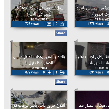
ة من انطلياس بإتجاه
مقتل مسؤول في حركة "فتح" في
وت (صور)
مخيم عين الحلوة
10 Mar 2014
11 Mar 20
726 views
1
0
1778 views
3
ة تبادل راهبات معلولا
بالفيديو..المتهم بخطف الطفل ميشال
نات السوريات
الصقر ماذا يقول !!
08 Mar 2014
10 Mar 20
672 views
0
1
691 views
0
فل ميشال الصقر بعد
اندلاع حريق داخل باص للركاب في