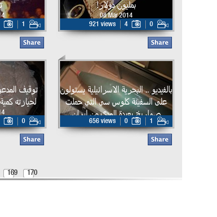
بمليون دولار!
ت
14
08 Mar 2014
1
921 views
4
0
بالفيديو .. البحرية الاسرائيلية يستولون
توقيف المدعو 
على السفينة كلوس سي التي حملت
لحيازته كمية
صواريخ بعيدة المدى من إيران
14
0
656 views
0
1
06 Mar 2014
169
170