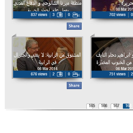
حريره ..
منطقة ميرنا الشالوحي و الدفاع المدني
يعمل على اخماد الحريق
08 Mar 20
837 views
3
0
702 views
0
07 Mar 2014
ابراهيم دحام النايف
المشنوق من الرابية: لا يفتى والجنرال
 من الحبوب المخدّرة
في الرابية
06 Mar 2014
06 Mar 20
676 views
2
0
751 views
2
165
166
167
168