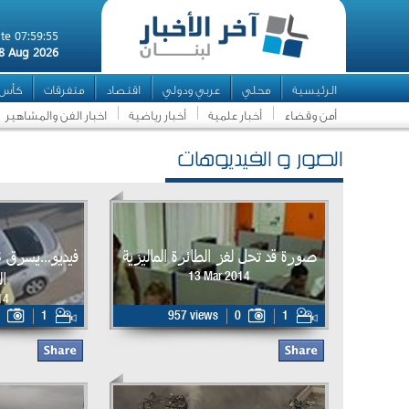
te 07:59:55
8 Aug 2026
الرئيسية
محلي
عربي ودولي
اقتصاد
متفرقات
كأس ال
أمن وقضاء
أخبار علمية
أخبار رياضية
اخبار الفن والمشاهير
الصور و الفيديوهات
صورة قد تحل لغز الطائرة الماليزية
ال
13 Mar 2014
14
1
957 views
0
1