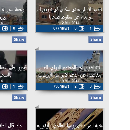
فيديو..انهيار مبنى سكني في نيويورك
زحمة سير خانق
وأنباء عن سقوط ضحايا
بير
14
12 Mar 2014
0
677 views
0
1
نتنياهو يهاجم المجتمع الدولي: العالم
فيديو يظهر عملي
يتغاضى عن الدعم الإيراني للإرهاب
بالسجي
14
10 Mar 2014
1
738 views
2
0
هدية للمرأة في يومها العالمي «آيفون»
ماذا قال الط