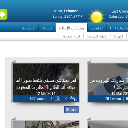
Beirut,
Lebanon
Last Upda
Sunny,
25C°,
(77°F)
Saturday,
0
وسائل الإعلام
عالم 2026
الطقس
نشرات
إتصل بنا
للمرأة
الابراج اليومية
اخبار صحية
فيديو...يسرق 3 سيارات للهروب من
قمر صناعي صيني يلتقط صورا لما
شرطة!!!
يعتقد أنه الطائرة الماليزية المفقودة
12 Mar 2014
13 Mar 20
852 views
3
0
761 views
0