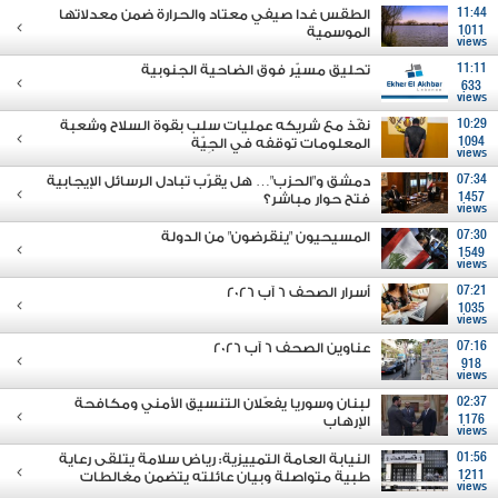
11:44
الطقس غدا صيفي معتاد والحرارة ضمن معدلاتها
1011
الموسمية
views
11:11
تحليق مسيّر فوق الضاحية الجنوبية
633
views
10:29
نفّذ مع شريكه عمليات سلب بقوة السلاح وشعبة
1094
المعلومات توقفه في الجِيّة
views
07:34
دمشق و"الحزب"… هل يقرّب تبادل الرسائل الإيجابية
1457
فتح حوار مباشر؟
views
07:30
المسيحيون "ينقرضون" من الدولة
1549
views
07:21
أسرار الصحف 6 آب 2026
1035
views
07:16
عناوين الصحف 6 آب 2026
918
views
02:37
لبنان وسوريا يفعّلان التنسيق الأمني ومكافحة
1176
الإرهاب
views
01:56
النيابة العامة التمييزية: رياض سلامة يتلقى رعاية
1211
طبية متواصلة وبيان عائلته يتضمن مغالطات
views