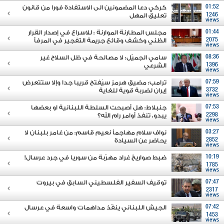
01:52
كركي دعا المضمونين الى الاستفادة فورا من قانون
1246
تعليق المهل
views
01:44
مجلس المطارنة الموارنة : للاسراع في إصدار القرار
2075
الظني وكشف وقائع جريمة التفجير في المرفأ
views
08:36
سامي الجميّل: لا مصالحة في ظل السلاح غير
1396
الشرعي
views
07:59
ترامب: مضيق هرمز سيُفتح قريبا جدا وإلا ستتعرض
3732
إيران لضربة قوية للغاية
views
07:53
جنبلاط: هل أصبحت السلطة اللبنانية او بعضها
2298
يبدو، تنفذ أوامر رام الله؟
views
03:27
نواف سلام مهاجماً نعيم قاسم: من غامر بلبنان لا
2852
يحاضر عن السيادة
views
10:19
ضبط صواريخ غراد مهرّبة من سوريا في جرد عرسال!
1785
views
07:47
توقيف السفير الفلسطيني السابق في بيروت
2317
views
07:42
الجيش اللبناني ينفّذ مداهمات واسعة في عرسال
1453
views