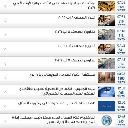
07:55
توقّعات بارتفاع الذهب إلى 5 آلاف دولار للأونصة في
2027
369
views
07:51
اسرار الصحف 8 آب 2026
316
views
07:48
عناوين الصحف 8 آب 2026
418
views
07:52
أسرار الصحف 7 آب 2026
641
views
07:48
عناوين الصحف 7 آب 2026
614
views
03:23
مستشار الأمن القومي البريطاني يزور بري
1360
views
12:58
مياه الجنوب : انخفاض التغذية بسبب الانقطاع
995
المتكرر لخط الخدمات الكهربائي
views
12:50
"CMA CGM" تُنجز الاستحواذ على مجموعة فتّال
1034
views
12:46
الداخلية: فتح المجال لملء مركز رئيس مجلس إدارة
943
المدير العام لهيئة إدارة السير
views