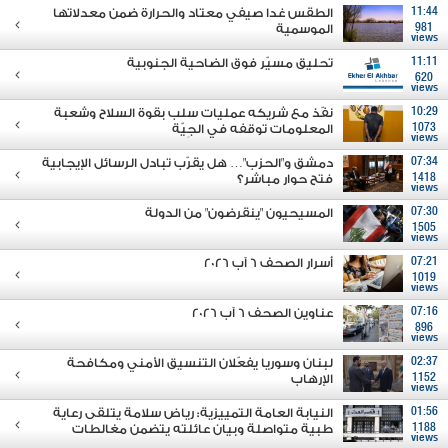
11:44
الطقس غدا صيفي معتاد والحرارة ضمن معدلاتها
981
الموسمية
views
11:11
تحليق مسيّر فوق الضاحية الجنوبية
620
views
10:29
نفّذ مع شريكه عمليات سلب بقوة السلاح وشعبة
1073
المعلومات توقفه في الجِيّة
views
07:34
دمشق و"الحزب"… هل يقرّب تبادل الرسائل الإيجابية
1418
فتح حوار مباشر؟
views
07:30
المسيحيون "ينقرضون" من الدولة
1505
views
07:21
أسرار الصحف 6 آب 2026
1019
views
07:16
عناوين الصحف 6 آب 2026
896
views
02:37
لبنان وسوريا يفعّلان التنسيق الأمني ومكافحة
1152
الإرهاب
views
01:56
النيابة العامة التمييزية: رياض سلامة يتلقى رعاية
1188
طبية متواصلة وبيان عائلته يتضمن مغالطات
views