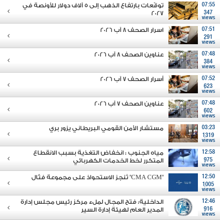
07:55
توقّعات بارتفاع الذهب إلى 5 آلاف دولار للأونصة في
2027
347
views
07:51
اسرار الصحف 8 آب 2026
291
views
07:48
عناوين الصحف 8 آب 2026
384
views
07:52
أسرار الصحف 7 آب 2026
623
views
07:48
عناوين الصحف 7 آب 2026
602
views
03:23
مستشار الأمن القومي البريطاني يزور بري
1319
views
12:58
مياه الجنوب : انخفاض التغذية بسبب الانقطاع
975
المتكرر لخط الخدمات الكهربائي
views
12:50
"CMA CGM" تُنجز الاستحواذ على مجموعة فتّال
1005
views
12:46
الداخلية: فتح المجال لملء مركز رئيس مجلس إدارة
916
المدير العام لهيئة إدارة السير
views