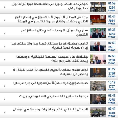
01:52
كركي دعا المضمونين الى الاستفادة فورا من قانون
1224
تعليق المهل
views
01:44
مجلس المطارنة الموارنة : للاسراع في إصدار القرار
2014
الظني وكشف وقائع جريمة التفجير في المرفأ
views
08:36
سامي الجميّل: لا مصالحة في ظل السلاح غير
1364
الشرعي
views
07:59
ترامب: مضيق هرمز سيُفتح قريبا جدا وإلا ستتعرض
3581
إيران لضربة قوية للغاية
views
07:53
جنبلاط: هل أصبحت السلطة اللبنانية او بعضها
2238
يبدو، تنفذ أوامر رام الله؟
views
03:27
نواف سلام مهاجماً نعيم قاسم: من غامر بلبنان لا
2796
يحاضر عن السيادة
views
10:19
ضبط صواريخ غراد مهرّبة من سوريا في جرد عرسال!
1767
views
07:47
توقيف السفير الفلسطيني السابق في بيروت
2255
views
07:42
الجيش اللبناني ينفّذ مداهمات واسعة في عرسال
1440
views