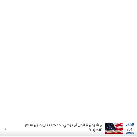
07:59
مشروع قانون أميركي لدعم لبنان ونزع سلاح
754
"الحزب"
views