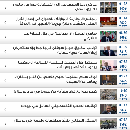
01:52
كركي دعا المضمونين الى الاستفادة فورا من قانون
1459
تعليق المهل
views
01:44
مجلس المطارنة الموارنة : للاسراع في إصدار القرار
2622
الظني وكشف وقائع جريمة التفجير في المرفأ
views
08:36
سامي الجميّل: لا مصالحة في ظل السلاح غير
1682
الشرعي
views
07:59
ترامب: مضيق هرمز سيُفتح قريبا جدا وإلا ستتعرض
5315
إيران لضربة قوية للغاية
views
07:53
جنبلاط: هل أصبحت السلطة اللبنانية او بعضها
2893
يبدو، تنفذ أوامر رام الله؟
views
03:27
نواف سلام مهاجماً نعيم قاسم: من غامر بلبنان لا
3435
يحاضر عن السيادة
views
10:19
ضبط صواريخ غراد مهرّبة من سوريا في جرد عرسال!
1946
views
07:47
توقيف السفير الفلسطيني السابق في بيروت
2877
views
07:42
الجيش اللبناني ينفّذ مداهمات واسعة في عرسال
1562
views