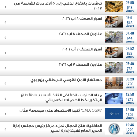
07:55
توقّعات بارتفاع الذهب إلى 5 آلاف دولار للأونصة في
2027
643
views
07:51
اسرار الصحف 8 آب 2026
518
views
07:48
عناوين الصحف 8 آب 2026
644
views
07:52
أسرار الصحف 7 آب 2026
828
views
07:48
عناوين الصحف 7 آب 2026
732
views
03:23
مستشار الأمن القومي البريطاني يزور بري
1790
views
12:58
مياه الجنوب : انخفاض التغذية بسبب الانقطاع
1243
المتكرر لخط الخدمات الكهربائي
views
12:50
"CMA CGM" تُنجز الاستحواذ على مجموعة فتّال
1305
views
12:46
الداخلية: فتح المجال لملء مركز رئيس مجلس إدارة
1229
المدير العام لهيئة إدارة السير
views