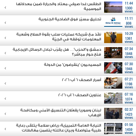
11:44
الطقس غدا صيفي معتاد والحرارة ضمن معدلاتها
1300
الموسمية
views
11:11
تحليق مسيّر فوق الضاحية الجنوبية
808
views
10:29
نفّذ مع شريكه عمليات سلب بقوة السلاح وشعبة
1361
المعلومات توقفه في الجِيّة
views
07:34
دمشق و"الحزب"… هل يقرّب تبادل الرسائل الإيجابية
1848
فتح حوار مباشر؟
views
07:30
المسيحيون "ينقرضون" من الدولة
1948
views
07:21
أسرار الصحف 6 آب 2026
1198
views
07:16
عناوين الصحف 6 آب 2026
1074
views
02:37
لبنان وسوريا يفعّلان التنسيق الأمني ومكافحة
1423
الإرهاب
views
01:56
النيابة العامة التمييزية: رياض سلامة يتلقى رعاية
1459
طبية متواصلة وبيان عائلته يتضمن مغالطات
views