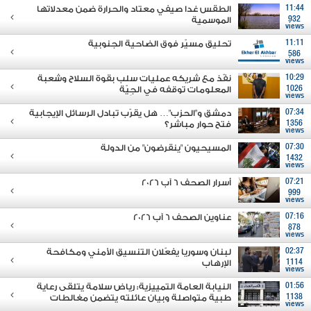
11:44
الطقس غدا صيفي معتاد والحرارة ضمن معدلاتها
932
الموسمية
views
11:11
تحليق مسيّر فوق الضاحية الجنوبية
586
views
10:29
نفّذ مع شريكه عمليات سلب بقوة السلاح وشعبة
1026
المعلومات توقفه في الجِيّة
views
07:34
دمشق و"الحزب"… هل يقرّب تبادل الرسائل الإيجابية
1356
فتح حوار مباشر؟
views
07:30
المسيحيون "ينقرضون" من الدولة
1432
views
07:21
أسرار الصحف 6 آب 2026
999
views
07:16
عناوين الصحف 6 آب 2026
878
views
02:37
لبنان وسوريا يفعّلان التنسيق الأمني ومكافحة
1114
الإرهاب
views
01:56
النيابة العامة التمييزية: رياض سلامة يتلقى رعاية
1138
طبية متواصلة وبيان عائلته يتضمن مغالطات
views