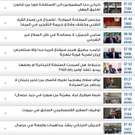
01:52
كركي دعا المضمونين الى الاستفادة فورا من قانون
1184
تعليق المهل
views
01:44
مجلس المطارنة الموارنة : للاسراع في إصدار القرار
1900
الظني وكشف وقائع جريمة التفجير في المرفأ
views
08:36
سامي الجميّل: لا مصالحة في ظل السلاح غير
1310
الشرعي
views
07:59
ترامب: مضيق هرمز سيُفتح قريبا جدا وإلا ستتعرض
3406
إيران لضربة قوية للغاية
views
07:53
جنبلاط: هل أصبحت السلطة اللبنانية او بعضها
2148
يبدو، تنفذ أوامر رام الله؟
views
03:27
نواف سلام مهاجماً نعيم قاسم: من غامر بلبنان لا
2701
يحاضر عن السيادة
views
10:19
ضبط صواريخ غراد مهرّبة من سوريا في جرد عرسال!
1740
views
07:47
توقيف السفير الفلسطيني السابق في بيروت
2164
views
07:42
الجيش اللبناني ينفّذ مداهمات واسعة في عرسال
1421
views