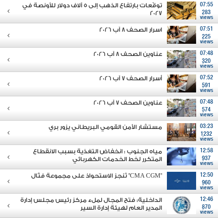
07:55
توقّعات بارتفاع الذهب إلى 5 آلاف دولار للأونصة في
2027
283
views
07:51
اسرار الصحف 8 آب 2026
225
views
07:48
عناوين الصحف 8 آب 2026
320
views
07:52
أسرار الصحف 7 آب 2026
591
views
07:48
عناوين الصحف 7 آب 2026
574
views
03:23
مستشار الأمن القومي البريطاني يزور بري
1232
views
12:58
مياه الجنوب : انخفاض التغذية بسبب الانقطاع
937
المتكرر لخط الخدمات الكهربائي
views
12:50
"CMA CGM" تُنجز الاستحواذ على مجموعة فتّال
960
views
12:46
الداخلية: فتح المجال لملء مركز رئيس مجلس إدارة
870
المدير العام لهيئة إدارة السير
views