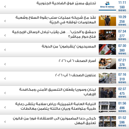
11:11
تحليق مسيّر فوق الضاحية الجنوبية
180
views
10:29
نفّذ مع شريكه عمليات سلب بقوة السلاح وشعبة
258
المعلومات توقفه في الجِيّة
views
07:34
دمشق و"الحزب"… هل يقرّب تبادل الرسائل الإيجابية
277
فتح حوار مباشر؟
views
07:30
المسيحيون "ينقرضون" من الدولة
380
views
07:21
أسرار الصحف 6 آب 2026
376
views
07:16
عناوين الصحف 6 آب 2026
319
views
02:37
لبنان وسوريا يفعّلان التنسيق الأمني ومكافحة
475
الإرهاب
views
01:56
النيابة العامة التمييزية: رياض سلامة يتلقى رعاية
496
طبية متواصلة وبيان عائلته يتضمن مغالطات
views
01:52
كركي دعا المضمونين الى الاستفادة فورا من قانون
596
تعليق المهل
views