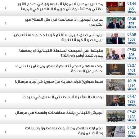
01:44
مجلس المطارنة الموارنة : للاسراع في إصدار القرار
806
الظني وكشف وقائع جريمة التفجير في المرفأ
views
08:36
سامي الجميّل: لا مصالحة في ظل السلاح غير
597
الشرعي
views
07:59
ترامب: مضيق هرمز سيُفتح قريبا جدا وإلا ستتعرض
1058
إيران لضربة قوية للغاية
views
07:53
جنبلاط: هل أصبحت السلطة اللبنانية او بعضها
896
يبدو، تنفذ أوامر رام الله؟
views
03:27
نواف سلام مهاجماً نعيم قاسم: من غامر بلبنان لا
1401
يحاضر عن السيادة
views
10:19
ضبط صواريخ غراد مهرّبة من سوريا في جرد عرسال!
1119
views
07:47
توقيف السفير الفلسطيني السابق في بيروت
1298
views
07:42
الجيش اللبناني ينفّذ مداهمات واسعة في عرسال
1108
views
07:39
الجمارك تداهم محالًا وتضبط عطورًا وساعات
1035
وحقائب مزورة
views