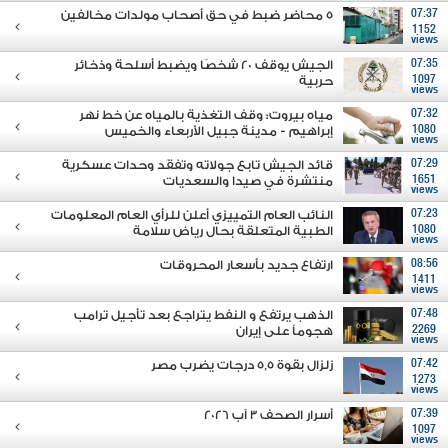
07:37
5 محاضر ضبط في حق أصحاب مولدات مخالفين
1152
views
07:35
الجيش يوقف 20 شخصًا ويضبط أسلحة وذخائر
1097
حربية
views
07:32
مياه بيروت: وقف التغذية بالمياه عن خط نهر
1080
إبراهيم - مدينة جبيل الأربعاء والخميس
views
07:29
قائد الجيش تابع جولاته وتفقَد وحدات عسكرية
1651
منتشرة في صيدا والسعديات
views
07:23
النائب العام التمييزي أعلن للرأي العام المعلومات
1080
الطبية المتعلقة بحال رياض سلامة
views
08:56
ارتفاع جديد بأسعار المحروقات
1411
views
07:48
الذهب يرتفع و النفط يتراجع بعد تأجيل ترامب
2269
هجوماً على إيران
views
07:42
زلزال بقوة 5,5 درجات يضرب مصر
1273
views
07:39
أسرار الصحف 3 آب 2026
1097
views