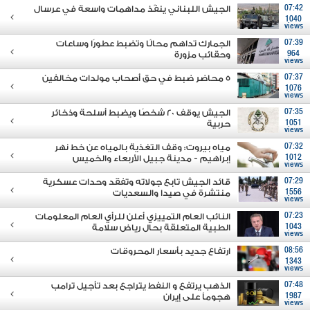
07:42
الجيش اللبناني ينفّذ مداهمات واسعة في عرسال
1040
views
07:39
الجمارك تداهم محالًا وتضبط عطورًا وساعات
964
وحقائب مزورة
views
07:37
5 محاضر ضبط في حق أصحاب مولدات مخالفين
1076
views
07:35
الجيش يوقف 20 شخصًا ويضبط أسلحة وذخائر
1051
حربية
views
07:32
مياه بيروت: وقف التغذية بالمياه عن خط نهر
1012
إبراهيم - مدينة جبيل الأربعاء والخميس
views
07:29
قائد الجيش تابع جولاته وتفقَد وحدات عسكرية
1556
منتشرة في صيدا والسعديات
views
07:23
النائب العام التمييزي أعلن للرأي العام المعلومات
1043
الطبية المتعلقة بحال رياض سلامة
views
08:56
ارتفاع جديد بأسعار المحروقات
1343
views
07:48
الذهب يرتفع و النفط يتراجع بعد تأجيل ترامب
1987
هجوماً على إيران
views