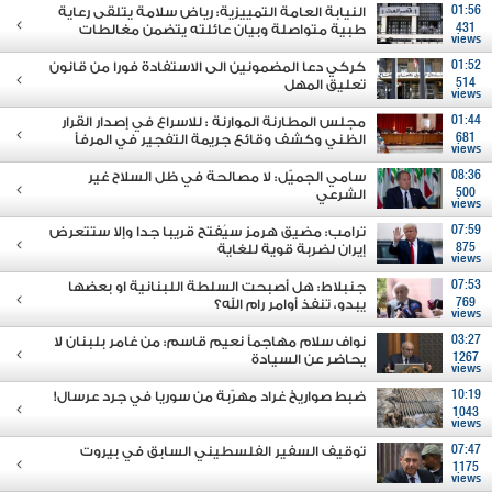
01:56
النيابة العامة التمييزية: رياض سلامة يتلقى رعاية
431
طبية متواصلة وبيان عائلته يتضمن مغالطات
views
01:52
كركي دعا المضمونين الى الاستفادة فورا من قانون
514
تعليق المهل
views
01:44
مجلس المطارنة الموارنة : للاسراع في إصدار القرار
681
الظني وكشف وقائع جريمة التفجير في المرفأ
views
08:36
سامي الجميّل: لا مصالحة في ظل السلاح غير
500
الشرعي
views
07:59
ترامب: مضيق هرمز سيُفتح قريبا جدا وإلا ستتعرض
875
إيران لضربة قوية للغاية
views
07:53
جنبلاط: هل أصبحت السلطة اللبنانية او بعضها
769
يبدو، تنفذ أوامر رام الله؟
views
03:27
نواف سلام مهاجماً نعيم قاسم: من غامر بلبنان لا
1267
يحاضر عن السيادة
views
10:19
ضبط صواريخ غراد مهرّبة من سوريا في جرد عرسال!
1043
views
07:47
توقيف السفير الفلسطيني السابق في بيروت
1175
views