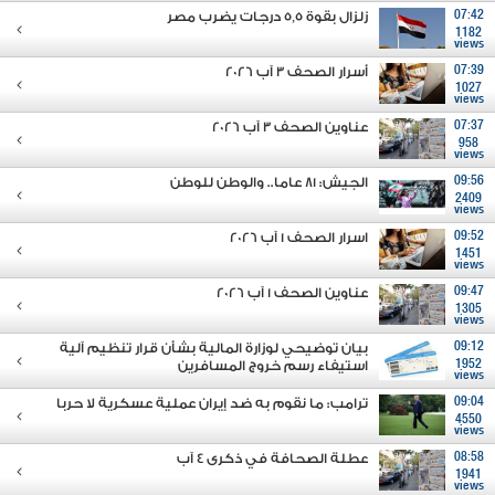
07:42
زلزال بقوة 5,5 درجات يضرب مصر
1182
views
07:39
أسرار الصحف 3 آب 2026
1027
views
07:37
عناوين الصحف 3 آب 2026
958
views
09:56
الجيش: 81 عاما.. والوطن للوطن
2409
views
09:52
اسرار الصحف 1 آب 2026
1451
views
09:47
عناوين الصحف 1 آب 2026
1305
views
09:12
بيان توضيحي لوزارة المالية بشأن قرار تنظيم آلية
1952
استيفاء رسم خروج المسافرين
views
09:04
ترامب: ما نقوم به ضد إيران عملية عسكرية لا حربا
4550
views
08:58
عطلة الصحافة في ذكرى ٤ آب
1941
views