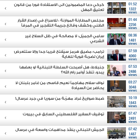
01:52
كركي دعا المضمونين الى الاستفادة فورا من قانون
1322
تعليق المهل
views
01:44
مجلس المطارنة الموارنة : للاسراع في إصدار القرار
2256
الظني وكشف وقائع جريمة التفجير في المرفأ
views
08:36
سامي الجميّل: لا مصالحة في ظل السلاح غير
1481
الشرعي
views
07:59
ترامب: مضيق هرمز سيُفتح قريبا جدا وإلا ستتعرض
4060
إيران لضربة قوية للغاية
views
07:53
جنبلاط: هل أصبحت السلطة اللبنانية او بعضها
2486
يبدو، تنفذ أوامر رام الله؟
views
03:27
نواف سلام مهاجماً نعيم قاسم: من غامر بلبنان لا
3048
يحاضر عن السيادة
views
10:19
ضبط صواريخ غراد مهرّبة من سوريا في جرد عرسال!
1843
views
07:47
توقيف السفير الفلسطيني السابق في بيروت
2491
views
07:42
الجيش اللبناني ينفّذ مداهمات واسعة في عرسال
1487
views