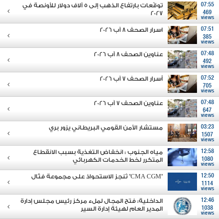
07:55
توقّعات بارتفاع الذهب إلى 5 آلاف دولار للأونصة في
2027
469
views
07:51
اسرار الصحف 8 آب 2026
385
views
07:48
عناوين الصحف 8 آب 2026
492
views
07:52
أسرار الصحف 7 آب 2026
705
views
07:48
عناوين الصحف 7 آب 2026
647
views
03:23
مستشار الأمن القومي البريطاني يزور بري
1507
views
12:58
مياه الجنوب : انخفاض التغذية بسبب الانقطاع
1080
المتكرر لخط الخدمات الكهربائي
views
12:50
"CMA CGM" تُنجز الاستحواذ على مجموعة فتّال
1114
views
12:46
الداخلية: فتح المجال لملء مركز رئيس مجلس إدارة
1038
المدير العام لهيئة إدارة السير
views