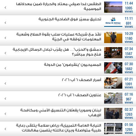
11:44
الطقس غدا صيفي معتاد والحرارة ضمن معدلاتها
1095
الموسمية
views
11:11
تحليق مسيّر فوق الضاحية الجنوبية
691
views
10:29
نفّذ مع شريكه عمليات سلب بقوة السلاح وشعبة
1180
المعلومات توقفه في الجِيّة
views
07:34
دمشق و"الحزب"… هل يقرّب تبادل الرسائل الإيجابية
1587
فتح حوار مباشر؟
views
07:30
المسيحيون "ينقرضون" من الدولة
1682
views
07:21
أسرار الصحف 6 آب 2026
1091
views
07:16
عناوين الصحف 6 آب 2026
967
views
02:37
لبنان وسوريا يفعّلان التنسيق الأمني ومكافحة
1263
الإرهاب
views
01:56
النيابة العامة التمييزية: رياض سلامة يتلقى رعاية
1293
طبية متواصلة وبيان عائلته يتضمن مغالطات
views