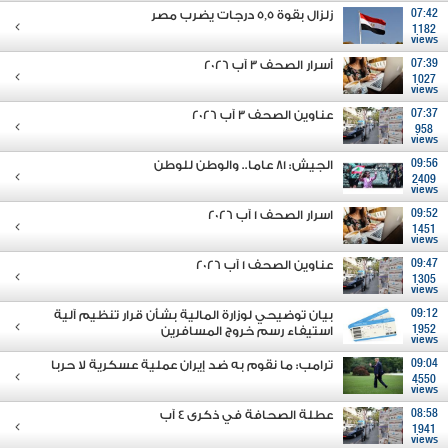
07:42
زلزال بقوة 5,5 درجات يضرب مصر
1182
views
07:39
أسرار الصحف 3 آب 2026
1027
views
07:37
عناوين الصحف 3 آب 2026
958
views
09:56
الجيش: 81 عاما.. والوطن للوطن
2409
views
09:52
اسرار الصحف 1 آب 2026
1451
views
09:47
عناوين الصحف 1 آب 2026
1305
views
09:12
بيان توضيحي لوزارة المالية بشأن قرار تنظيم آلية
1952
استيفاء رسم خروج المسافرين
views
09:04
ترامب: ما نقوم به ضد إيران عملية عسكرية لا حربا
4550
views
08:58
عطلة الصحافة في ذكرى ٤ آب
1941
views