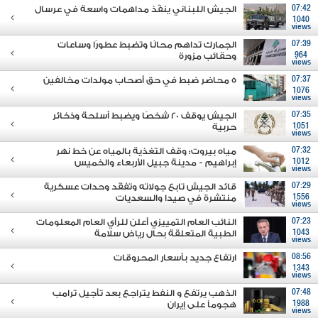
07:42
الجيش اللبناني ينفّذ مداهمات واسعة في عرسال
1040
views
07:39
الجمارك تداهم محالًا وتضبط عطورًا وساعات
964
وحقائب مزورة
views
07:37
5 محاضر ضبط في حق أصحاب مولدات مخالفين
1076
views
07:35
الجيش يوقف 20 شخصًا ويضبط أسلحة وذخائر
1051
حربية
views
07:32
مياه بيروت: وقف التغذية بالمياه عن خط نهر
1012
إبراهيم - مدينة جبيل الأربعاء والخميس
views
07:29
قائد الجيش تابع جولاته وتفقَد وحدات عسكرية
1556
منتشرة في صيدا والسعديات
views
07:23
النائب العام التمييزي أعلن للرأي العام المعلومات
1043
الطبية المتعلقة بحال رياض سلامة
views
08:56
ارتفاع جديد بأسعار المحروقات
1343
views
07:48
الذهب يرتفع و النفط يتراجع بعد تأجيل ترامب
1988
هجوماً على إيران
views