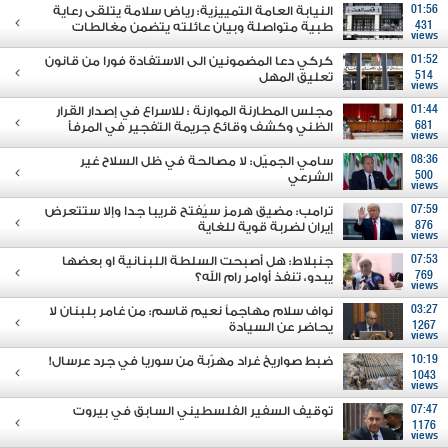
01:56
النيابة العامة التمييزية: رياض سلامة يتلقى رعاية
431
طبية متواصلة وبيان عائلته يتضمن مغالطات
views
01:52
كركي دعا المضمونين الى الاستفادة فورا من قانون
514
تعليق المهل
views
01:44
مجلس المطارنة الموارنة : للاسراع في إصدار القرار
681
الظني وكشف وقائع جريمة التفجير في المرفأ
views
08:36
سامي الجميّل: لا مصالحة في ظل السلاح غير
500
الشرعي
views
07:59
ترامب: مضيق هرمز سيُفتح قريبا جدا وإلا ستتعرض
876
إيران لضربة قوية للغاية
views
07:53
جنبلاط: هل أصبحت السلطة اللبنانية او بعضها
769
يبدو، تنفذ أوامر رام الله؟
views
03:27
نواف سلام مهاجماً نعيم قاسم: من غامر بلبنان لا
1267
يحاضر عن السيادة
views
10:19
ضبط صواريخ غراد مهرّبة من سوريا في جرد عرسال!
1043
views
07:47
توقيف السفير الفلسطيني السابق في بيروت
1176
views