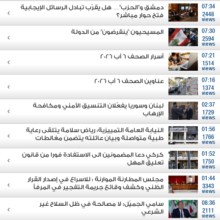
07:34
دمشق و"الحزب"… هل يقرّب تبادل الرسائل الإيجابية
2448
فتح حوار مباشر؟
views
07:30
المسيحيون "ينقرضون" من الدولة
2594
views
07:21
أسرار الصحف 6 آب 2026
1514
views
07:16
عناوين الصحف 6 آب 2026
1374
views
02:37
لبنان وسوريا يفعّلان التنسيق الأمني ومكافحة
1729
الإرهاب
views
01:56
النيابة العامة التمييزية: رياض سلامة يتلقى رعاية
1766
طبية متواصلة وبيان عائلته يتضمن مغالطات
views
01:52
كركي دعا المضمونين الى الاستفادة فورا من قانون
1750
تعليق المهل
views
01:44
مجلس المطارنة الموارنة : للاسراع في إصدار القرار
3343
الظني وكشف وقائع جريمة التفجير في المرفأ
views
08:36
سامي الجميّل: لا مصالحة في ظل السلاح غير
2111
الشرعي
views