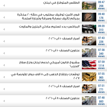
09:47
الطقس المتوقع في لبنان
208
views
09:40
قوى الأمن: توقيف مطلوب في حقّه 20 مذكّرة
176
بجرائم تأليف عصابة وسرقة وتجارة أسلحة
views
09:20
البراكس: بدء تسليم مادتي البنزين والمازوت
313
views
07:43
أسرار الصحف 10 آب 2026
226
views
07:38
عناوين الصحف 10 آب 2026
340
views
07:59
مشروع قانون أميركي لدعم لبنان ونزع سلاح
1114
"الحزب"
views
07:55
توقّعات بارتفاع الذهب إلى 5 آلاف دولار للأونصة في
2027
965
views
07:51
اسرار الصحف 8 آب 2026
771
views
07:48
عناوين الصحف 8 آب 2026
883
views