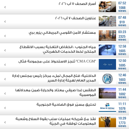
07:52
أسرار الصحف 7 آب 2026
1088
views
07:48
عناوين الصحف 7 آب 2026
919
views
03:23
مستشار الأمن القومي البريطاني يزور بري
2325
views
12:58
مياه الجنوب : انخفاض التغذية بسبب الانقطاع
1605
المتكرر لخط الخدمات الكهربائي
views
12:50
"CMA CGM" تُنجز الاستحواذ على مجموعة فتّال
1695
views
12:46
الداخلية: فتح المجال لملء مركز رئيس مجلس إدارة
1603
المدير العام لهيئة إدارة السير
views
11:44
الطقس غدا صيفي معتاد والحرارة ضمن معدلاتها
1692
الموسمية
views
11:11
تحليق مسيّر فوق الضاحية الجنوبية
1076
views
10:29
نفّذ مع شريكه عمليات سلب بقوة السلاح وشعبة
1773
المعلومات توقفه في الجِيّة
views