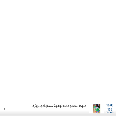
10:03
ضبط مصنوعات تبغية مهرّبة ومزوّرة
135
views