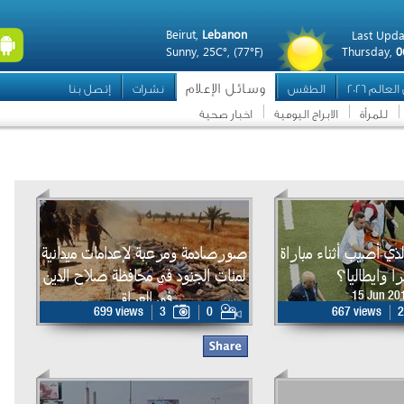
Beirut,
Lebanon
Last Upda
Sunny,
25C°,
(77°F)
Thursday,
0
وسائل الإعلام
عالم 2026
الطقس
نشرات
إتصل بنا
للمرأة
الابراج اليومية
اخبار صحية
ذي أصيب أثناء مباراة
صورصادمة ومرعبة لإعدامات ميدانية
را وايطاليا؟
لمئات الجنود في محافظة صلاح الدين
في العراق
15 Jun 20
699 views
3
0
667 views
2
15 Jun 2014