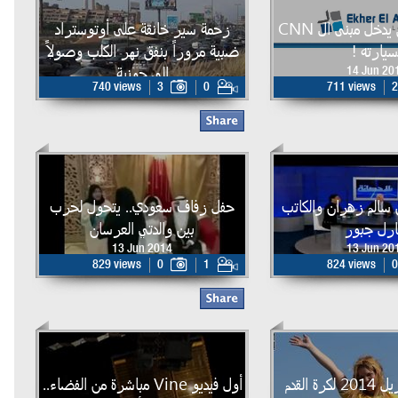
بالصور...سائق يدخل مبنى ال CNN
زحمة سير خانقة على أوتوستراد
سيارته !
ضبية مروراً بنفق نهر الكلب وصولاً
الى جونية
14 Jun 20
740 views
3
0
711 views
2
13 Jun 2014
سالم زهران والكاتب
حفل زفاف سعودي.. يتحول لحرب
رل جبور
بين والدتي العرسان
13 Jun 2014
13 Jun 20
829 views
0
1
824 views
0
مونديال البرازيل 2014 لكرة القدم
أول فيديو Vine مباشرة من الفضاء..