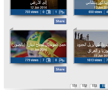
ينا كورينتشاس
إلى الأرض
12 Jun 2014
12 Jun 20
703 views
0
1
650 views
4
يم داعش يزيل الحدود
حمى المونديال تجتاح لبنان! (بالصور)
ريا و العراق
11 Jun 2014
11 Jun 20
779 views
7
0
1613 views
7
151
152
153
154