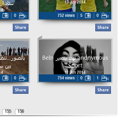
ستاد ار
13 Jun 2014
14
0
752 views
5
0
anonymous تهدد بتدمير BeIn
بالصور...تنظ
Sport
بين سو
14
11 Jun 2014
0
754 views
0
1
155
156