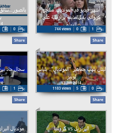
أشهر فيديو في المونديال: مشجع
كرواتي يُقبّل مذيعة برازيلية على
ب
الهواء
14
0
744 views
0
1
14 Jun 2014
لبنان يلهب جماهير "المونديال".. بلباس
سجال حاد بين 
لوبيز
شا
14
13 Jun 2014
1
1183 views
5
0
البرازيل vs كرواتيا