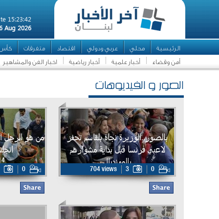
te 15:23:42
6 Aug 2026
الرئيسية
محلي
عربي ودولي
اقتصاد
متفرقات
كأس ال
أمن وقضاء
أخبار علمية
أخبار رياضية
اخبار الفن والمشاهير
الصور و الفيديوهات
بالصور..الوزيرة نجاة بلقاسم تحفز
من هو الرجل ال
لاعبي فرنسا قبل بداية مشوارهم
انجلت
بالمونديال
14
0
704 views
3
0
15 Jun 2014