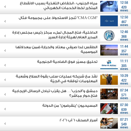
12:58
مياه الجنوب : انخفاض التغذية بسبب الانقطاع
420
المتكرر لخط الخدمات الكهربائي
views
12:50
"CMA CGM" تُنجز الاستحواذ على مجموعة فتّال
467
views
12:46
الداخلية: فتح المجال لملء مركز رئيس مجلس إدارة
368
المدير العام لهيئة إدارة السير
views
11:44
الطقس غدا صيفي معتاد والحرارة ضمن معدلاتها
357
الموسمية
views
11:11
تحليق مسيّر فوق الضاحية الجنوبية
305
views
10:29
نفّذ مع شريكه عمليات سلب بقوة السلاح وشعبة
422
المعلومات توقفه في الجِيّة
views
07:34
دمشق و"الحزب"… هل يقرّب تبادل الرسائل الإيجابية
571
فتح حوار مباشر؟
views
07:30
المسيحيون "ينقرضون" من الدولة
639
views
07:21
أسرار الصحف 6 آب 2026
549
views