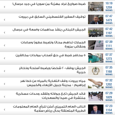
10:19
ضبط صواريخ غراد مهرّبة من سوريا في جرد عرسال!
1259
views
07:47
توقيف السفير الفلسطيني السابق في بيروت
1473
views
07:42
الجيش اللبناني ينفّذ مداهمات واسعة في عرسال
1197
views
07:39
الجمارك تداهم محالًا وتضبط عطورًا وساعات
1111
وحقائب مزورة
views
07:37
5 محاضر ضبط في حق أصحاب مولدات مخالفين
1273
views
07:35
الجيش يوقف 20 شخصًا ويضبط أسلحة وذخائر
1168
حربية
views
07:32
مياه بيروت: وقف التغذية بالمياه عن خط نهر
1202
إبراهيم - مدينة جبيل الأربعاء والخميس
views
07:29
قائد الجيش تابع جولاته وتفقَد وحدات عسكرية
1829
منتشرة في صيدا والسعديات
views
07:23
النائب العام التمييزي أعلن للرأي العام المعلومات
1154
الطبية المتعلقة بحال رياض سلامة
views