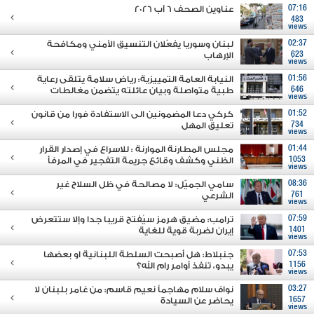
07:16
عناوين الصحف 6 آب 2026
483
views
02:37
لبنان وسوريا يفعّلان التنسيق الأمني ومكافحة
623
الإرهاب
views
01:56
النيابة العامة التمييزية: رياض سلامة يتلقى رعاية
646
طبية متواصلة وبيان عائلته يتضمن مغالطات
views
01:52
كركي دعا المضمونين الى الاستفادة فورا من قانون
734
تعليق المهل
views
01:44
مجلس المطارنة الموارنة : للاسراع في إصدار القرار
1053
الظني وكشف وقائع جريمة التفجير في المرفأ
views
08:36
سامي الجميّل: لا مصالحة في ظل السلاح غير
761
الشرعي
views
07:59
ترامب: مضيق هرمز سيُفتح قريبا جدا وإلا ستتعرض
1401
إيران لضربة قوية للغاية
views
07:53
جنبلاط: هل أصبحت السلطة اللبنانية او بعضها
1156
يبدو، تنفذ أوامر رام الله؟
views
03:27
نواف سلام مهاجماً نعيم قاسم: من غامر بلبنان لا
1657
يحاضر عن السيادة
views