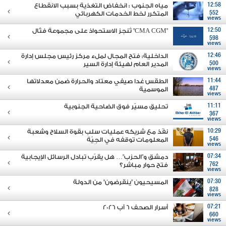
12:58
مياه الجنوب : انخفاض التغذية بسبب الانقطاع
552
المتكرر لخط الخدمات الكهربائي
views
12:50
"CMA CGM" تُنجز الاستحواذ على مجموعة فتّال
598
views
12:46
الداخلية: فتح المجال لملء مركز رئيس مجلس إدارة
500
المدير العام لهيئة إدارة السير
views
11:44
الطقس غدا صيفي معتاد والحرارة ضمن معدلاتها
487
الموسمية
views
11:11
تحليق مسيّر فوق الضاحية الجنوبية
367
views
10:29
نفّذ مع شريكه عمليات سلب بقوة السلاح وشعبة
546
المعلومات توقفه في الجِيّة
views
07:34
دمشق و"الحزب"… هل يقرّب تبادل الرسائل الإيجابية
762
فتح حوار مباشر؟
views
07:30
المسيحيون "ينقرضون" من الدولة
828
views
07:21
أسرار الصحف 6 آب 2026
660
views