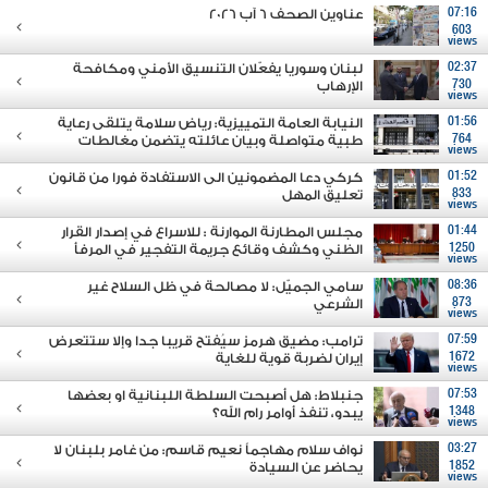
07:16
عناوين الصحف 6 آب 2026
603
views
02:37
لبنان وسوريا يفعّلان التنسيق الأمني ومكافحة
730
الإرهاب
views
01:56
النيابة العامة التمييزية: رياض سلامة يتلقى رعاية
764
طبية متواصلة وبيان عائلته يتضمن مغالطات
views
01:52
كركي دعا المضمونين الى الاستفادة فورا من قانون
833
تعليق المهل
views
01:44
مجلس المطارنة الموارنة : للاسراع في إصدار القرار
1250
الظني وكشف وقائع جريمة التفجير في المرفأ
views
08:36
سامي الجميّل: لا مصالحة في ظل السلاح غير
873
الشرعي
views
07:59
ترامب: مضيق هرمز سيُفتح قريبا جدا وإلا ستتعرض
1672
إيران لضربة قوية للغاية
views
07:53
جنبلاط: هل أصبحت السلطة اللبنانية او بعضها
1348
يبدو، تنفذ أوامر رام الله؟
views
03:27
نواف سلام مهاجماً نعيم قاسم: من غامر بلبنان لا
1852
يحاضر عن السيادة
views