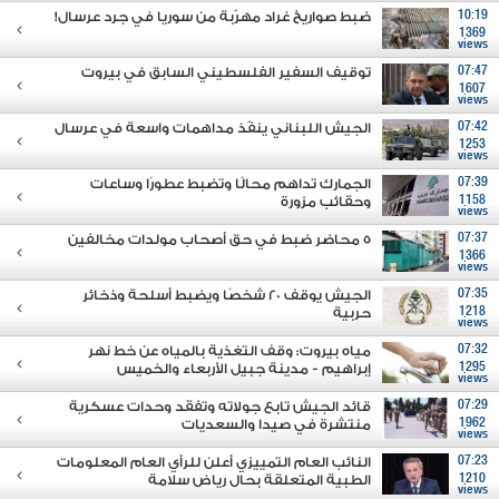
10:19
ضبط صواريخ غراد مهرّبة من سوريا في جرد عرسال!
1369
views
07:47
توقيف السفير الفلسطيني السابق في بيروت
1607
views
07:42
الجيش اللبناني ينفّذ مداهمات واسعة في عرسال
1253
views
07:39
الجمارك تداهم محالًا وتضبط عطورًا وساعات
1158
وحقائب مزورة
views
07:37
5 محاضر ضبط في حق أصحاب مولدات مخالفين
1366
views
07:35
الجيش يوقف 20 شخصًا ويضبط أسلحة وذخائر
1218
حربية
views
07:32
مياه بيروت: وقف التغذية بالمياه عن خط نهر
1295
إبراهيم - مدينة جبيل الأربعاء والخميس
views
07:29
قائد الجيش تابع جولاته وتفقَد وحدات عسكرية
1962
منتشرة في صيدا والسعديات
views
07:23
النائب العام التمييزي أعلن للرأي العام المعلومات
1210
الطبية المتعلقة بحال رياض سلامة
views