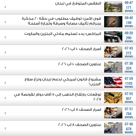
09:47
الطقس المتوقع في لبنان
171
views
09:40
قوى الأمن: توقيف مطلوب في حقّه 20 مذكّرة
149
بجرائم تأليف عصابة وسرقة وتجارة أسلحة
views
09:20
البراكس: بدء تسليم مادتي البنزين والمازوت
290
views
07:43
أسرار الصحف 10 آب 2026
212
views
07:38
عناوين الصحف 10 آب 2026
324
views
07:59
مشروع قانون أميركي لدعم لبنان ونزع سلاح
1103
"الحزب"
views
07:55
توقّعات بارتفاع الذهب إلى 5 آلاف دولار للأونصة في
2027
957
views
07:51
اسرار الصحف 8 آب 2026
764
views
07:48
عناوين الصحف 8 آب 2026
878
views