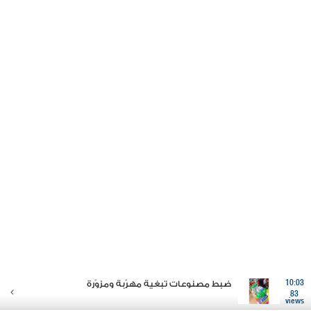
10:03
ضبط مصنوعات تبغية مهرّبة ومزوّرة
83
views