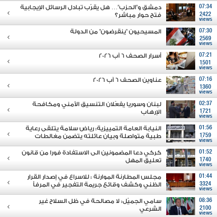
07:34
دمشق و"الحزب"… هل يقرّب تبادل الرسائل الإيجابية
2422
فتح حوار مباشر؟
views
07:30
المسيحيون "ينقرضون" من الدولة
2569
views
07:21
أسرار الصحف 6 آب 2026
1501
views
07:16
عناوين الصحف 6 آب 2026
1360
views
02:37
لبنان وسوريا يفعّلان التنسيق الأمني ومكافحة
1721
الإرهاب
views
01:56
النيابة العامة التمييزية: رياض سلامة يتلقى رعاية
1759
طبية متواصلة وبيان عائلته يتضمن مغالطات
views
01:52
كركي دعا المضمونين الى الاستفادة فورا من قانون
1740
تعليق المهل
views
01:44
مجلس المطارنة الموارنة : للاسراع في إصدار القرار
3324
الظني وكشف وقائع جريمة التفجير في المرفأ
views
08:36
سامي الجميّل: لا مصالحة في ظل السلاح غير
2100
الشرعي
views