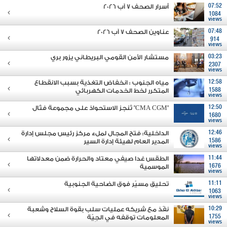
07:52
أسرار الصحف 7 آب 2026
1084
views
07:48
عناوين الصحف 7 آب 2026
914
views
03:23
مستشار الأمن القومي البريطاني يزور بري
2307
views
12:58
مياه الجنوب : انخفاض التغذية بسبب الانقطاع
1588
المتكرر لخط الخدمات الكهربائي
views
12:50
"CMA CGM" تُنجز الاستحواذ على مجموعة فتّال
1680
views
12:46
الداخلية: فتح المجال لملء مركز رئيس مجلس إدارة
1586
المدير العام لهيئة إدارة السير
views
11:44
الطقس غدا صيفي معتاد والحرارة ضمن معدلاتها
1676
الموسمية
views
11:11
تحليق مسيّر فوق الضاحية الجنوبية
1063
views
10:29
نفّذ مع شريكه عمليات سلب بقوة السلاح وشعبة
1755
المعلومات توقفه في الجِيّة
views