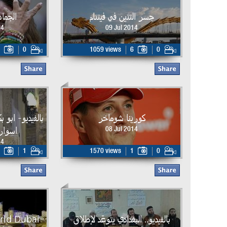
جسر التنين في فيتنام
الجماه
14
09 Jul 2014
0
1059 views
6
0
كورينا شوماخر
بالفيديو- ابو ب
اسوار
08 Jul 2014
14
1
1570 views
1
0
بالفيديو.. البغدادي يتوعّد لإطلاق
rld Dubai