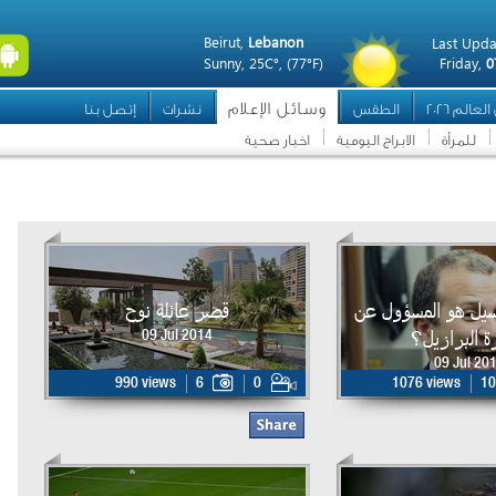
Beirut,
Lebanon
Last Upda
Sunny,
25C°,
(77°F)
Friday,
0
وسائل الإعلام
عالم 2026
الطقس
نشرات
إتصل بنا
للمرأة
الابراج اليومية
اخبار صحية
سيل هو المسؤول عن
قصر عائلة نوح
 البرازيل؟
09 Jul 2014
09 Jul 20
990 views
6
0
1076 views
10