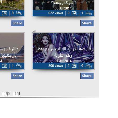
"أسرى رومية"!
14
08 Jul 2014
0
622 views
0
1
عارضة الأزياء اللبنانية تروج لعطرٍ
طائرة روسية
وهي عارية
بأرجنتينية
14
07 Jul 2014
1
806 views
2
0
150
151