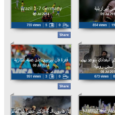
ير البرازيلية
Brazil 1-7 Germany
09 Jul 2014
09 Jul 20
755 views
5
0
854 views
19
كر البغدادي يتوعد بهدم
قفزة فان بيرسي على عملة تذكارية
 سجن رومية
08 Jul 2014
08 Jul 20
951 views
3
0
673 views
0
Mall of the Wo
الإرهابيون الـ 5 الأكثر خطرًا في العالم