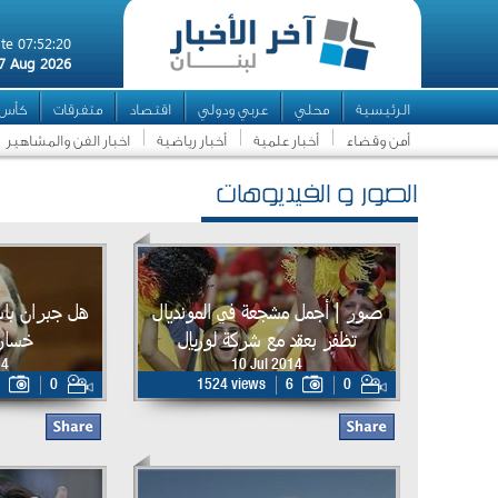
te 07:52:20
7 Aug 2026
الرئيسية
محلي
عربي ودولي
اقتصاد
متفرقات
كأس ال
أمن وقضاء
أخبار علمية
أخبار رياضية
اخبار الفن والمشاهير
الصور و الفيديوهات
صور | أجمل مشجعة في المونديال
هل جبران با
تظفر بعقد مع شركة لوريال
خسارة
14
10 Jul 2014
0
1524 views
6
0