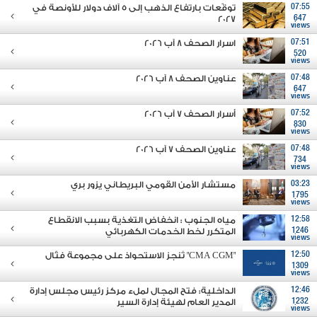
07:55
توقّعات بارتفاع الذهب إلى 5 آلاف دولار للأونصة في
2027
647
views
07:51
اسرار الصحف 8 آب 2026
520
views
07:48
عناوين الصحف 8 آب 2026
647
views
07:52
أسرار الصحف 7 آب 2026
830
views
07:48
عناوين الصحف 7 آب 2026
734
views
03:23
مستشار الأمن القومي البريطاني يزور بري
1795
views
12:58
مياه الجنوب : انخفاض التغذية بسبب الانقطاع
1246
المتكرر لخط الخدمات الكهربائي
views
12:50
"CMA CGM" تُنجز الاستحواذ على مجموعة فتّال
1309
views
12:46
الداخلية: فتح المجال لملء مركز رئيس مجلس إدارة
1232
المدير العام لهيئة إدارة السير
views