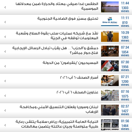
11:44
الطقس غدا صيفي معتاد والحرارة ضمن معدلاتها
1303
الموسمية
views
11:11
تحليق مسيّر فوق الضاحية الجنوبية
810
views
10:29
نفّذ مع شريكه عمليات سلب بقوة السلاح وشعبة
1363
المعلومات توقفه في الجِيّة
views
07:34
دمشق و"الحزب"… هل يقرّب تبادل الرسائل الإيجابية
1854
فتح حوار مباشر؟
views
07:30
المسيحيون "ينقرضون" من الدولة
1956
views
07:21
أسرار الصحف 6 آب 2026
1200
views
07:16
عناوين الصحف 6 آب 2026
1075
views
02:37
لبنان وسوريا يفعّلان التنسيق الأمني ومكافحة
1427
الإرهاب
views
01:56
النيابة العامة التمييزية: رياض سلامة يتلقى رعاية
1464
طبية متواصلة وبيان عائلته يتضمن مغالطات
views