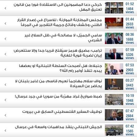
01:52
كركي دعا المضمونين الى الاستفادة فورا من قانون
1464
تعليق المهل
views
01:44
مجلس المطارنة الموارنة : للاسراع في إصدار القرار
2633
الظني وكشف وقائع جريمة التفجير في المرفأ
views
08:36
سامي الجميّل: لا مصالحة في ظل السلاح غير
1688
الشرعي
views
07:59
ترامب: مضيق هرمز سيُفتح قريبا جدا وإلا ستتعرض
5326
إيران لضربة قوية للغاية
views
07:53
جنبلاط: هل أصبحت السلطة اللبنانية او بعضها
2903
يبدو، تنفذ أوامر رام الله؟
views
03:27
نواف سلام مهاجماً نعيم قاسم: من غامر بلبنان لا
3443
يحاضر عن السيادة
views
10:19
ضبط صواريخ غراد مهرّبة من سوريا في جرد عرسال!
1948
views
07:47
توقيف السفير الفلسطيني السابق في بيروت
2884
views
07:42
الجيش اللبناني ينفّذ مداهمات واسعة في عرسال
1565
views