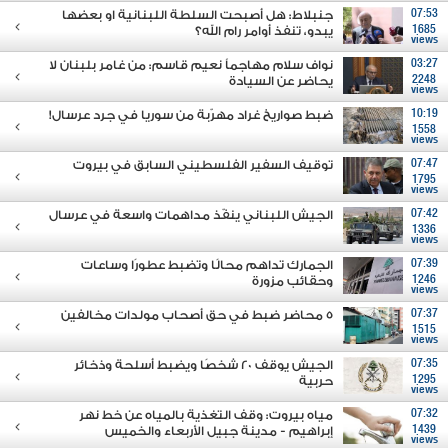
07:53
جنبلاط: هل أصبحت السلطة اللبنانية او بعضها
1685
يبدو، تنفذ أوامر رام الله؟
views
03:27
نواف سلام مهاجماً نعيم قاسم: من غامر بلبنان لا
2248
يحاضر عن السيادة
views
10:19
ضبط صواريخ غراد مهرّبة من سوريا في جرد عرسال!
1558
views
07:47
توقيف السفير الفلسطيني السابق في بيروت
1795
views
07:42
الجيش اللبناني ينفّذ مداهمات واسعة في عرسال
1336
views
07:39
الجمارك تداهم محالًا وتضبط عطورًا وساعات
1246
وحقائب مزورة
views
07:37
5 محاضر ضبط في حق أصحاب مولدات مخالفين
1515
views
07:35
الجيش يوقف 20 شخصًا ويضبط أسلحة وذخائر
1295
حربية
views
07:32
مياه بيروت: وقف التغذية بالمياه عن خط نهر
1439
إبراهيم - مدينة جبيل الأربعاء والخميس
views