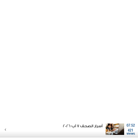
07:52
أسرار الصحف 7 آب 2026
421
views