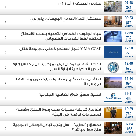
07:48
عناوين الصحف 7 آب 2026
381
views
03:23
مستشار الأمن القومي البريطاني يزور بري
879
views
12:58
مياه الجنوب : انخفاض التغذية بسبب الانقطاع
732
المتكرر لخط الخدمات الكهربائي
views
12:50
"CMA CGM" تُنجز الاستحواذ على مجموعة فتّال
778
views
12:46
الداخلية: فتح المجال لملء مركز رئيس مجلس إدارة
670
المدير العام لهيئة إدارة السير
views
11:44
الطقس غدا صيفي معتاد والحرارة ضمن معدلاتها
694
الموسمية
views
11:11
تحليق مسيّر فوق الضاحية الجنوبية
465
views
10:29
نفّذ مع شريكه عمليات سلب بقوة السلاح وشعبة
760
المعلومات توقفه في الجِيّة
views
07:34
دمشق و"الحزب"… هل يقرّب تبادل الرسائل الإيجابية
1066
فتح حوار مباشر؟
views