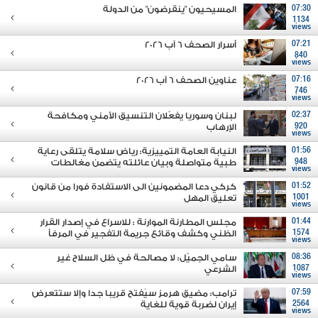
07:30
المسيحيون "ينقرضون" من الدولة
1134
views
07:21
أسرار الصحف 6 آب 2026
840
views
07:16
عناوين الصحف 6 آب 2026
746
views
02:37
لبنان وسوريا يفعّلان التنسيق الأمني ومكافحة
920
الإرهاب
views
01:56
النيابة العامة التمييزية: رياض سلامة يتلقى رعاية
948
طبية متواصلة وبيان عائلته يتضمن مغالطات
views
01:52
كركي دعا المضمونين الى الاستفادة فورا من قانون
1001
تعليق المهل
views
01:44
مجلس المطارنة الموارنة : للاسراع في إصدار القرار
1574
الظني وكشف وقائع جريمة التفجير في المرفأ
views
08:36
سامي الجميّل: لا مصالحة في ظل السلاح غير
1087
الشرعي
views
07:59
ترامب: مضيق هرمز سيُفتح قريبا جدا وإلا ستتعرض
2564
إيران لضربة قوية للغاية
views