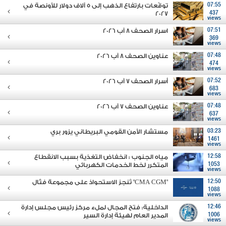
07:55
توقّعات بارتفاع الذهب إلى 5 آلاف دولار للأونصة في
2027
437
views
07:51
اسرار الصحف 8 آب 2026
369
views
07:48
عناوين الصحف 8 آب 2026
474
views
07:52
أسرار الصحف 7 آب 2026
683
views
07:48
عناوين الصحف 7 آب 2026
637
views
03:23
مستشار الأمن القومي البريطاني يزور بري
1461
views
12:58
مياه الجنوب : انخفاض التغذية بسبب الانقطاع
1053
المتكرر لخط الخدمات الكهربائي
views
12:50
"CMA CGM" تُنجز الاستحواذ على مجموعة فتّال
1088
views
12:46
الداخلية: فتح المجال لملء مركز رئيس مجلس إدارة
1006
المدير العام لهيئة إدارة السير
views