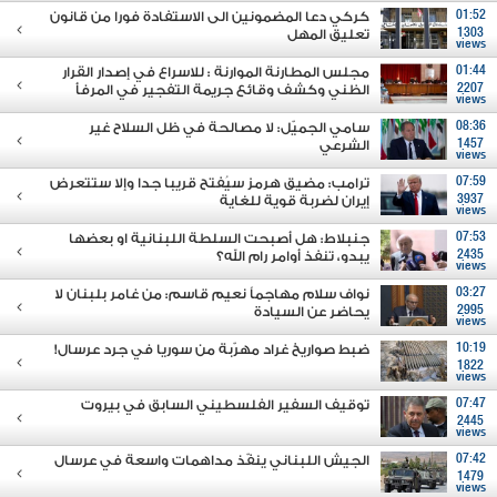
01:52
كركي دعا المضمونين الى الاستفادة فورا من قانون
1303
تعليق المهل
views
01:44
مجلس المطارنة الموارنة : للاسراع في إصدار القرار
2207
الظني وكشف وقائع جريمة التفجير في المرفأ
views
08:36
سامي الجميّل: لا مصالحة في ظل السلاح غير
1457
الشرعي
views
07:59
ترامب: مضيق هرمز سيُفتح قريبا جدا وإلا ستتعرض
3937
إيران لضربة قوية للغاية
views
07:53
جنبلاط: هل أصبحت السلطة اللبنانية او بعضها
2435
يبدو، تنفذ أوامر رام الله؟
views
03:27
نواف سلام مهاجماً نعيم قاسم: من غامر بلبنان لا
2995
يحاضر عن السيادة
views
10:19
ضبط صواريخ غراد مهرّبة من سوريا في جرد عرسال!
1822
views
07:47
توقيف السفير الفلسطيني السابق في بيروت
2445
views
07:42
الجيش اللبناني ينفّذ مداهمات واسعة في عرسال
1479
views