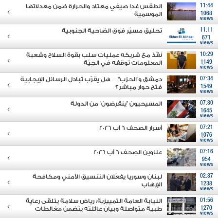
11:44
الطقس غدا صيفي معتاد والحرارة ضمن معدلاتها
1068
الموسمية
views
11:11
تحليق مسيّر فوق الضاحية الجنوبية
671
views
10:29
نفّذ مع شريكه عمليات سلب بقوة السلاح وشعبة
1149
المعلومات توقفه في الجِيّة
views
07:34
دمشق و"الحزب"… هل يقرّب تبادل الرسائل الإيجابية
1549
فتح حوار مباشر؟
views
07:30
المسيحيون "ينقرضون" من الدولة
1645
views
07:21
أسرار الصحف 6 آب 2026
1076
views
07:16
عناوين الصحف 6 آب 2026
954
views
02:37
لبنان وسوريا يفعّلان التنسيق الأمني ومكافحة
1238
الإرهاب
views
01:56
النيابة العامة التمييزية: رياض سلامة يتلقى رعاية
1270
طبية متواصلة وبيان عائلته يتضمن مغالطات
views