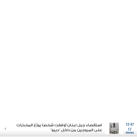
12:47
استقصاء جبل لبنان أوقفت شخصًا يوزّع المخدّرات
17
على المروجين من داخل “ديبو”
views