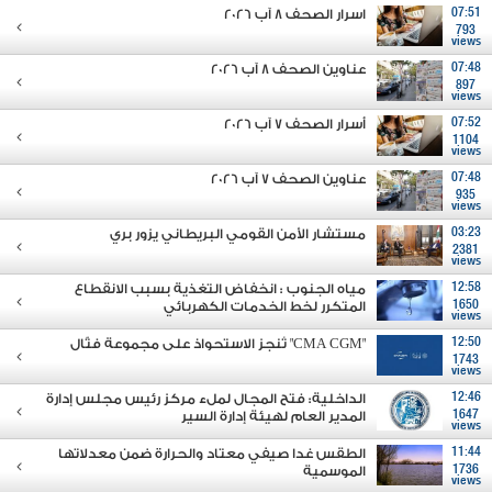
07:51
اسرار الصحف 8 آب 2026
793
views
07:48
عناوين الصحف 8 آب 2026
897
views
07:52
أسرار الصحف 7 آب 2026
1104
views
07:48
عناوين الصحف 7 آب 2026
935
views
03:23
مستشار الأمن القومي البريطاني يزور بري
2381
views
12:58
مياه الجنوب : انخفاض التغذية بسبب الانقطاع
1650
المتكرر لخط الخدمات الكهربائي
views
12:50
"CMA CGM" تُنجز الاستحواذ على مجموعة فتّال
1743
views
12:46
الداخلية: فتح المجال لملء مركز رئيس مجلس إدارة
1647
المدير العام لهيئة إدارة السير
views
11:44
الطقس غدا صيفي معتاد والحرارة ضمن معدلاتها
1736
الموسمية
views