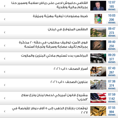
12:07
القاضي حاموش ادعى على رياض سلامة وسمير حنا
165
بجرائم مالية ونقدية
views
10:03
ضبط مصنوعات تبغية مهرّبة ومزوّرة
206
views
09:47
الطقس المتوقع في لبنان
273
views
09:40
قوى الأمن: توقيف مطلوب في حقّه 20 مذكّرة
250
بجرائم تأليف عصابة وسرقة وتجارة أسلحة
views
09:20
البراكس: بدء تسليم مادتي البنزين والمازوت
377
views
07:43
أسرار الصحف 10 آب 2026
267
views
07:38
عناوين الصحف 10 آب 2026
374
views
07:59
مشروع قانون أميركي لدعم لبنان ونزع سلاح
1142
"الحزب"
views
07:55
توقّعات بارتفاع الذهب إلى 5 آلاف دولار للأونصة في
2027
994
views