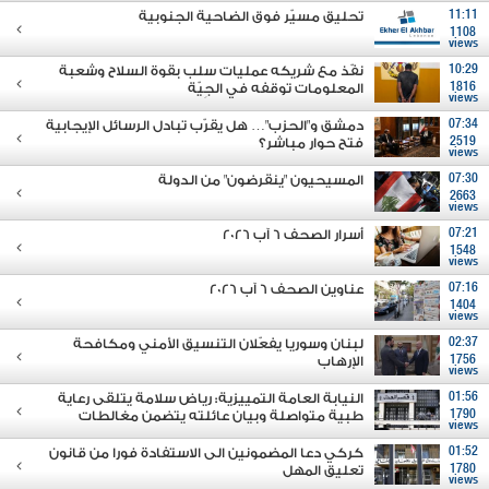
11:11
تحليق مسيّر فوق الضاحية الجنوبية
1108
views
10:29
نفّذ مع شريكه عمليات سلب بقوة السلاح وشعبة
1816
المعلومات توقفه في الجِيّة
views
07:34
دمشق و"الحزب"… هل يقرّب تبادل الرسائل الإيجابية
2519
فتح حوار مباشر؟
views
07:30
المسيحيون "ينقرضون" من الدولة
2663
views
07:21
أسرار الصحف 6 آب 2026
1548
views
07:16
عناوين الصحف 6 آب 2026
1404
views
02:37
لبنان وسوريا يفعّلان التنسيق الأمني ومكافحة
1756
الإرهاب
views
01:56
النيابة العامة التمييزية: رياض سلامة يتلقى رعاية
1790
طبية متواصلة وبيان عائلته يتضمن مغالطات
views
01:52
كركي دعا المضمونين الى الاستفادة فورا من قانون
1780
تعليق المهل
views