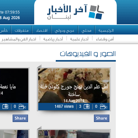
te 07:59:55
8 Aug 2026
الرئيسية
محلي
عربي ودولي
اقتصاد
متفرقات
كأس ال
أمن وقضاء
أخبار علمية
أخبار رياضية
اخبار الفن والمشاهير
الصور و الفيديوهات
امل علم الدين تمنح جورج كلوني قبلة
مايا نعمة
ساخنة
14
14 Aug 2014
0
1467 views
3
0