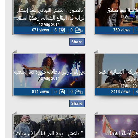
علامية ديما صادق
بالصور.. الجيش اللبناني يعيد إنتشار
قواته في البقاع الشمالي وهكذا استقبل
12 Aug 20
12 Aug 2014
671 views
6
0
750 views
1
مركة" النسائية.. ضد
ميريام فارس باطلالة مثيرة في السعدية
"داعش
12 Aug 2014
12 Aug 20
814 views
5
0
2416 views
4
هر أضاء إهدنيات
" داعش " يبيع العراقيات الإيزيديات