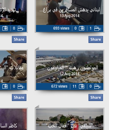
لبناني يدهش المسافرين في براغ...
تهديد الإ
14
13 Aug 2014
0
693 views
0
1
المواطنون رهينة " المياومون "..
مقاتلات "البش
12 Aug 2014
14
0
672 views
11
0
"سيلفي" بدل "اقفال الحب"
كاظم السا