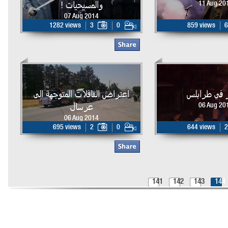
والمسيحيات !
11 Aug 20
07 Aug 2014
1282 views
3
0
859 views
6
ر في طرابلس
اعتراض القافلات المتوجهة الى
عرسال
06 Aug 20
06 Aug 2014
695 views
2
0
644 views
2
141
142
143
144