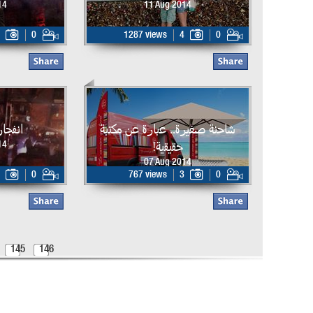
14
11 Aug 2014
0
1287 views
4
0
شاحنة صغيرة.. عبارة عن مكتبة
انفجا
حقيقية!
14
07 Aug 2014
0
767 views
3
0
145
146