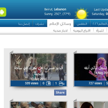
Beirut,
Lebanon
Last Upda
Sunny,
25C°,
(77°F)
Saturday,
0
وسائل الإعلام
عالم 2026
الطقس
نشرات
إتصل بنا
للمرأة
الابراج اليومية
اخبار صحية
 تشعل ليالي أنفه
فيديو مسرّب عن تحرك في ساحة
النجمة
14 Aug 20
13 Aug 2014
599 views
0
1
727 views
5